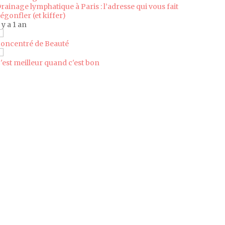
rainage lymphatique à Paris : l’adresse qui vous fait
égonfler (et kiffer)
l y a 1 an
oncentré de Beauté
'est meilleur quand c'est bon