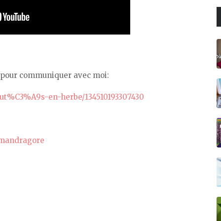
ns pour communiquer avec moi:
aut%C3%A9s-en-herbe/134510193307430
/mandragore