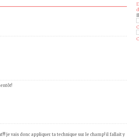
D
d
I
C
C
ientôt!
!! je vais donc appliquer ta technique sur le champ! il fallait y