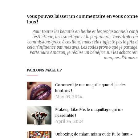
Vous pouvez laisser un commentaire en vous conne
tous !
Pour toutes les beautés en herbe et les professionnels con
l'esthétique, la cosmétique et la parfumerie. Tous droits rése
commissions grâce à ces liens, mais cela n'affecte pas le prix
cela n'influence pas mes avis. Les codes promo que je partage 
Partenaire Amazon, je réalise un bénéfice sur les achats re
marques d’Amazon.c
PARLONS MAKEUP
Comment je me maquille quand j'ai des
boutons !
May 03, 2024
Makeup Like Me: le maquillage qui me
ressemble !
April 24, 2024
Unboxing de miam miam et de fu fo fuuu -