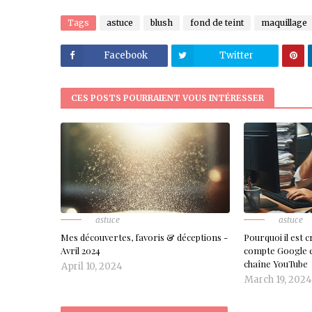
Tags
astuce
blush
fond de teint
maquillage
Facebook
Twitter
CES POSTS POURRAIENT VOUS INTÉRESSER
astuce
astuce
Mes découvertes, favoris & déceptions -
Pourquoi il est c
Avril 2024
compte Google e
chaîne YouTube
April 10, 2024
March 19, 202