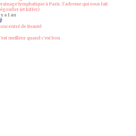
rainage lymphatique à Paris : l’adresse qui vous fait
égonfler (et kiffer)
l y a 1 an
oncentré de Beauté
'est meilleur quand c'est bon