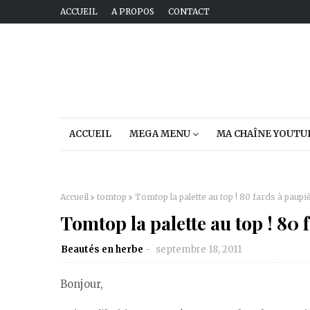
ACCUEIL
A PROPOS
CONTACT
ACCUEIL
MEGA MENU
MA CHAÎNE YOUTU
Accueil
tomtop
Tomtop la palette au top ! 80 fards à paupi
Tomtop la palette au top ! 80 
Beautés en herbe
septembre 18, 2011
Bonjour,