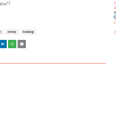
D
ina"?
d
I
C
e
revue
tomtop
C