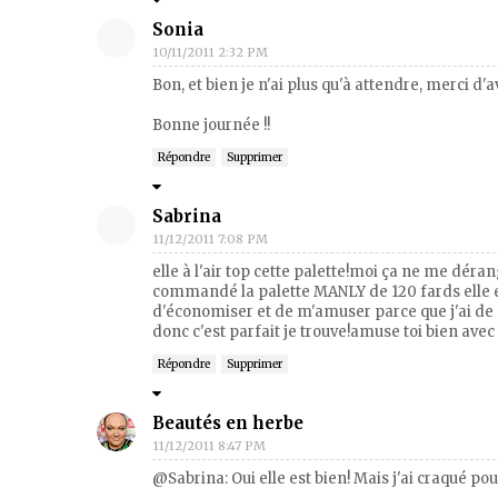
Sonia
10/11/2011 2:32 PM
Bon, et bien je n'ai plus qu'à attendre, merci d'a
Bonne journée !!
Répondre
Supprimer
Sabrina
11/12/2011 7:08 PM
elle à l'air top cette palette!moi ça ne me déra
commandé la palette MANLY de 120 fards elle es
d'économiser et de m'amuser parce que j'ai de qu
donc c'est parfait je trouve!amuse toi bien avec t
Répondre
Supprimer
Beautés en herbe
11/12/2011 8:47 PM
@Sabrina: Oui elle est bien! Mais j'ai craqué pou