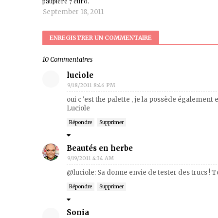
paupière 7 euro.
September 18, 2011
ENREGISTRER UN COMMENTAIRE
10 Commentaires
luciole
9/18/2011 8:46 PM
oui c 'est the palette , je la possède également 
Luciole
Répondre
Supprimer
Beautés en herbe
9/19/2011 4:34 AM
@luciole: Sa donne envie de tester des trucs ! T
Répondre
Supprimer
Sonia