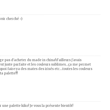
voir cherché =)
nge pas d'acheter du made in china!d'ailleurs j'avais
t juste parfaite et les couleurs sublimes...ça me permet
oi faire:ya des mates des irisés etc....toutes les couleurs
a palette!!!
r une palette kiko! Je vous la présente bientôt!