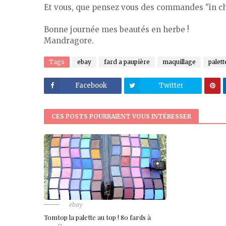
Et vous, que pensez vous des commandes "in ch
Bonne journée mes beautés en herbe !
Mandragore.
Tags
ebay
fard a paupière
maquillage
palett
Facebook
Twitter
CES POSTS POURRAIENT VOUS INTÉRESSER
ebay
Tomtop la palette au top ! 80 fards à