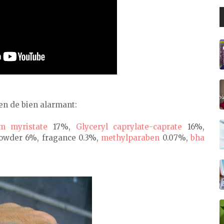
ien de bien alarmant:
m myristate
17%,
Glyceryl caprylate-caprate
16%,
owder 6%, fragance 0.3%,
methylparaben
0.07%,
bha