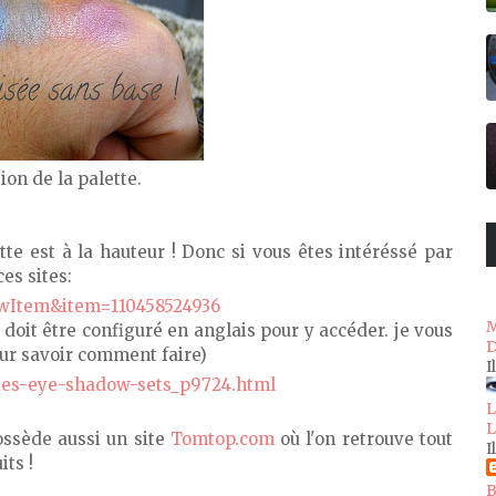
on de la palette.
te est à la hauteur ! Donc si vous êtes intéréssé par
es sites:
iewItem&item=110458524936
M
doit être configuré en anglais pour y accéder. je vous
D
ur savoir comment faire)
I
ttes-eye-shadow-sets_p9724.html
L
L
possède aussi un site
Tomtop.com
où l'on retrouve tout
I
its !
B