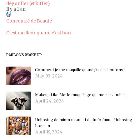
dégonfler (et kiffer)
Il y a 1 an
Concentré de Beauté
C'est meilleur quand c'est bon
PARLONS MAKEUP
Comment je me maquille quand j'ai des boutons !
May 03, 2024
Makeup Like Me: le maquillage qui me ressemble !
April 24, 2024
Unboxing de miam miam et de fu fo fuuu - Unboxing
Lorrain
April 19, 2024