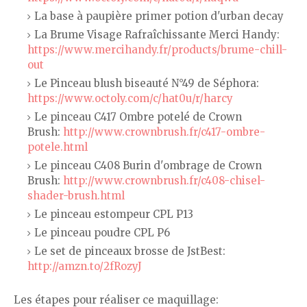
La base à paupière primer potion d'urban decay
La Brume Visage Rafraîchissante Merci Handy:
https://www.mercihandy.fr/products/brume-chill-
out
Le Pinceau blush biseauté N°49 de Séphora:
https://www.octoly.com/c/hat0u/r/harcy
Le pinceau C417 Ombre potelé de Crown
Brush:
http://www.crownbrush.fr/c417-ombre-
potele.html
Le pinceau C408 Burin d'ombrage de Crown
Brush:
http://www.crownbrush.fr/c408-chisel-
shader-brush.html
Le pinceau estompeur CPL P13
Le pinceau poudre CPL P6
Le set de pinceaux brosse de JstBest:
http://amzn.to/2fRozyJ
Les étapes pour réaliser ce maquillage: