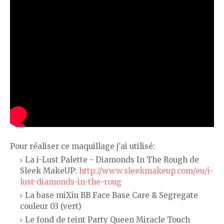
Pour réaliser ce maquillage j'ai utilisé:
La i-Lust Palette - Diamonds In The Rough de
Sleek MakeUP:
http://www.sleekmakeup.com/eu/i-
lust-diamonds-in-the-roug
La base miXiu BB Face Base Care & Segregate
couleur 03 (vert)
Le fond de teint Party Queen Miracle Touch