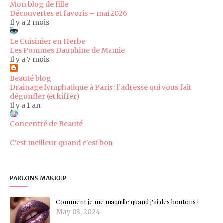
Mon blog de fille
Découvertes et favoris – mai 2026
Il y a 2 mois
Le Cuisinier en Herbe
Les Pommes Dauphine de Mamie
Il y a 7 mois
Beauté blog
Drainage lymphatique à Paris : l’adresse qui vous fait
dégonfler (et kiffer)
Il y a 1 an
Concentré de Beauté
C'est meilleur quand c'est bon
PARLONS MAKEUP
Comment je me maquille quand j'ai des boutons !
May 03, 2024