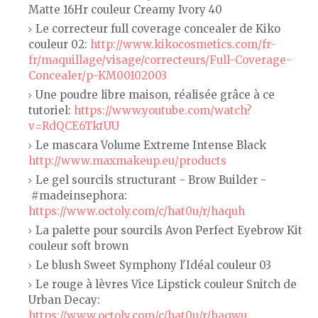
Matte 16Hr couleur Creamy Ivory 40
Le correcteur full coverage concealer de Kiko
couleur 02:
http://www.kikocosmetics.com/fr-
fr/maquillage/visage/correcteurs/Full-Coverage-
Concealer/p-KM00102003
Une poudre libre maison, réalisée grâce à ce
tutoriel:
https://www.youtube.com/watch?
v=RdQCE6TktUU
Le mascara Volume Extreme Intense Black
http://www.maxmakeup.eu/products
Le gel sourcils structurant - Brow Builder -
#madeinsephora:
https://www.octoly.com/c/hat0u/r/haquh
La palette pour sourcils Avon Perfect Eyebrow Kit
couleur soft brown
Le blush Sweet Symphony l'Idéal couleur 03
Le rouge à lèvres Vice Lipstick couleur Snitch de
Urban Decay:
https://www.octoly.com/c/hat0u/r/haqwu