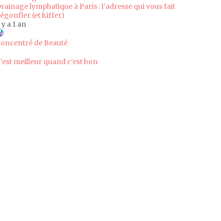
rainage lymphatique à Paris : l’adresse qui vous fait
égonfler (et kiffer)
l y a 1 an
oncentré de Beauté
'est meilleur quand c'est bon