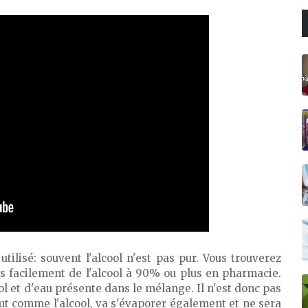
 utilisé: souvent l'alcool n'est pas pur. Vous trouverez
 facilement de l'alcool à 90% ou plus en pharmacie.
l et d'eau présente dans le mélange. Il n'est donc pas
out comme l'alcool, va s'évaporer également et ne sera