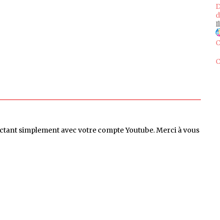
D
d
I
C
C
ctant simplement avec votre compte Youtube. Merci à vous