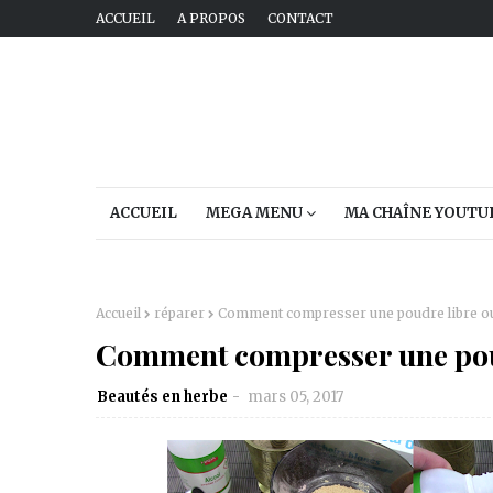
ACCUEIL
A PROPOS
CONTACT
ACCUEIL
MEGA MENU
MA CHAÎNE YOUTU
Accueil
réparer
Comment compresser une poudre libre o
Comment compresser une poud
Beautés en herbe
mars 05, 2017