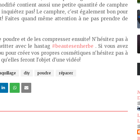
 modifié contient aussi une petite quantité de camphre
inquiétez pas! Le camphre, c'est également bon pour
ient! Faites quand même attention à ne pas prendre de
de poudre et de les compresser ensuite! N'hésitez pas à
twitter avec le hastag
#beautesenherbe
. Si vous avez
ou pour créer vos propres cosmétiques n'hésitez pas à
u'elles feront l'objet d'une vidéo!
quillage
diy
poudre
réparer
M
D
I
L
L
I
B