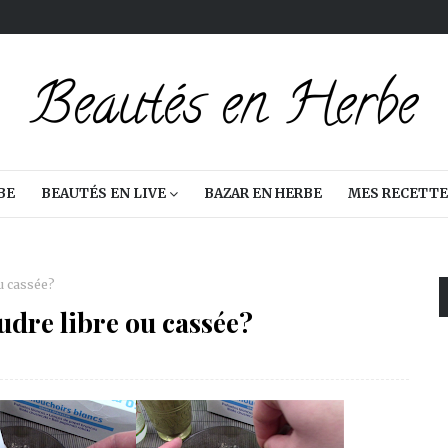
BE
BEAUTÉS EN LIVE
BAZAR EN HERBE
MES RECETTE
u cassée?
re libre ou cassée?