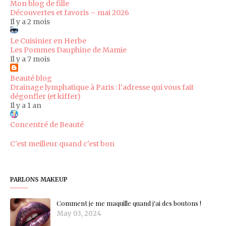
Mon blog de fille
Découvertes et favoris – mai 2026
Il y a 2 mois
Le Cuisinier en Herbe
Les Pommes Dauphine de Mamie
Il y a 7 mois
Beauté blog
Drainage lymphatique à Paris : l’adresse qui vous fait
dégonfler (et kiffer)
Il y a 1 an
Concentré de Beauté
C'est meilleur quand c'est bon
PARLONS MAKEUP
Comment je me maquille quand j'ai des boutons !
May 03, 2024