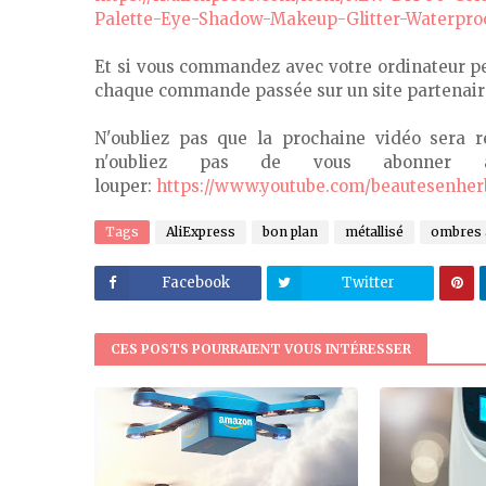
Palette-Eye-Shadow-Makeup-Glitter-Waterproo
Et si vous commandez avec votre ordinateur pe
chaque commande passée sur un site partenair
N'oubliez pas que la prochaine vidéo sera 
n'oubliez pas de vous abonner
louper:
https://www.youtube.com/beautesenher
Tags
AliExpress
bon plan
métallisé
ombres 
Facebook
Twitter
CES POSTS POURRAIENT VOUS INTÉRESSER