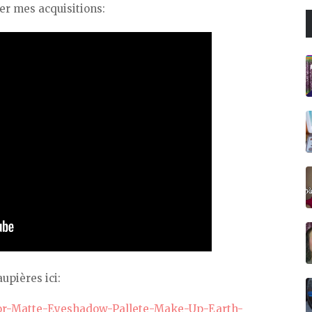
rer mes acquisitions:
upières ici:
olor-Matte-Eyeshadow-Pallete-Make-Up-Earth-