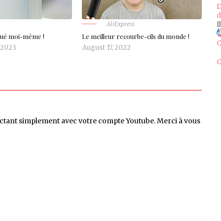
D
d
I
AliExpress
qué moi-même !
Le meilleur recourbe-cils du monde !
C
 2023
August 17, 2022
C
ctant simplement avec votre compte Youtube. Merci à vous