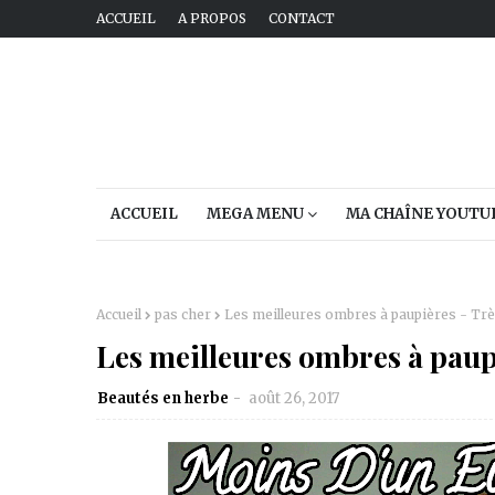
ACCUEIL
A PROPOS
CONTACT
ACCUEIL
MEGA MENU
MA CHAÎNE YOUTU
Accueil
pas cher
Les meilleures ombres à paupières - Très
Les meilleures ombres à paupi
Beautés en herbe
août 26, 2017