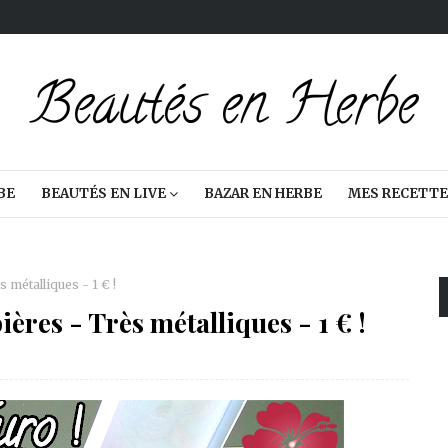
BE
BEAUTÉS EN LIVE
BAZAR EN HERBE
MES RECETTE
 métalliques - 1 € !
ères - Très métalliques - 1 € !