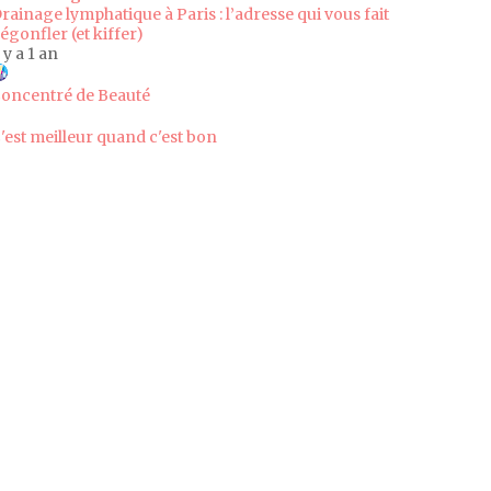
rainage lymphatique à Paris : l’adresse qui vous fait
égonfler (et kiffer)
l y a 1 an
oncentré de Beauté
'est meilleur quand c'est bon