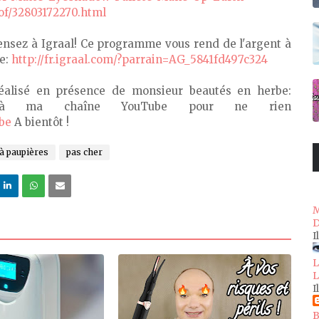
f/32803172270.html
nsez à Igraal! Ce programme vous rend de l'argent à
e:
http://fr.igraal.com/?parrain=AG_5841fd497c324
réalisé en présence de monsieur beautés en herbe:
 à ma chaîne YouTube pour ne rien
be
A bientôt !
à paupières
pas cher
M
D
I
L
L
I
B