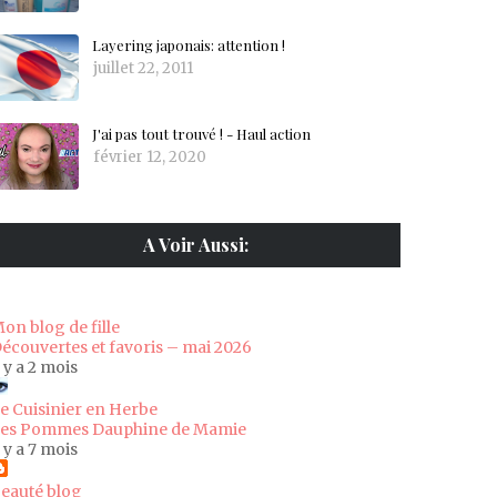
Layering japonais: attention !
juillet 22, 2011
J'ai pas tout trouvé ! - Haul action
février 12, 2020
A Voir Aussi:
on blog de fille
écouvertes et favoris – mai 2026
l y a 2 mois
e Cuisinier en Herbe
es Pommes Dauphine de Mamie
l y a 7 mois
eauté blog