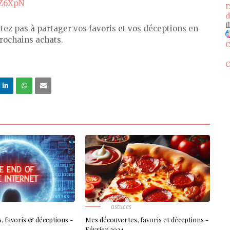
vZ6XpN
D
d
I
ésitez pas à partager vos favoris et vos déceptions en
rochains achats.
C
C
astuces
, favoris & déceptions -
Mes découvertes, favoris et déceptions -
Février 2024