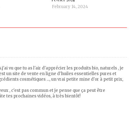
4
February 14, 2024
j'ai vu que tu as l'air d'apprécier les produits bio, naturels , je
est un site de vente en ligne d'huiles essentielles pures et
rédients cosmétiques ..., un vrai petite mine d'or à petit prix,
veux , c'est pas commun et je pense que ça peut être
te tes prochaines vidéos, à très bientôt!