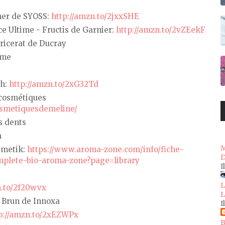
mer de SYOSS:
http://amzn.to/2jxxSHE
e Ultime - Fructis de Garnier:
http://amzn.to/2vZEekF
tricerat de Ducray
ame
8h:
http://amzn.to/2xG32Td
 cosmétiques
osmetiquesdemeline/
s dents
a
M
smetik:
https://www.aroma-zone.com/info/fiche-
D
omplete-bio-aroma-zone?page=library
I
L
n.to/2f20wvx
L
r Brun de Innoxa
I
p://amzn.to/2xEZWPx
B