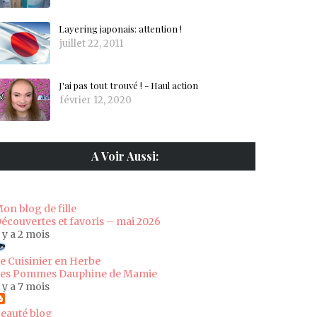
Layering japonais: attention !
juillet 22, 2011
J'ai pas tout trouvé ! - Haul action
février 12, 2020
A Voir Aussi:
on blog de fille
écouvertes et favoris – mai 2026
l y a 2 mois
e Cuisinier en Herbe
es Pommes Dauphine de Mamie
l y a 7 mois
eauté blog