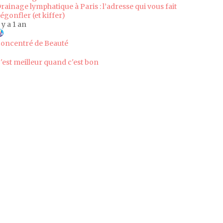
rainage lymphatique à Paris : l’adresse qui vous fait
égonfler (et kiffer)
l y a 1 an
oncentré de Beauté
'est meilleur quand c'est bon