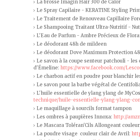
La brosse Imagin Hair 300 de Calor
Le Spray Capilaire - KERATINE Styling Pri
Le Traitement de Renouveau Capillaire Forc
Le Shampooing Traitant Ultra-Nutritif - Nu
L'Eau de Parfum - Ambre Précieux de Flor
Le déodorant 48h de mildeen
Le déodorant Dove Maximum Protection 4
Le savon à la coupe senteur patchouli - les
d'Émeline:
https://www.facebook.com/Lesc
Le charbon actif en poudre pour blanchir le
Le savon pour la barbe végétal de Centifoli
L'huile essentielle de ylang ylang de MyCo
technique/huile-essentielle-ylang-ylang-c
Le maquillage à sourcils format tampon
Les ombres à paupières Innoxa:
http://amz
Le Mascara Toléran'Cils Allongeant couleu
La poudre visage couleur clair de Avril:
htt