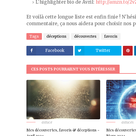
L'highlighter bio de Avril:
http://amzn.to/2
Et voilà cette longue liste est enfin finie ! N'h
commentaire, ça nous aidera pour choisir nos p
Tags
déceptions
découvertes
favoris
Facebook
Twitter
CES POSTS POURRAIENT VOUS INTÉRESSER
astuce
astuces
Mes découvertes, favoris & déceptions -
Mes découvertes
Avril 2024
Mars 2024