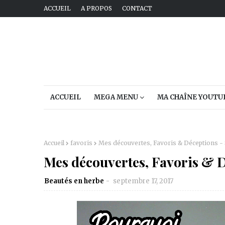
ACCUEIL
A PROPOS
CONTACT
ACCUEIL
MEGA MENU
MA CHAÎNE YOUTU
Accueil
favoris
Mes découvertes, Favoris & Déceptions -
Mes découvertes, Favoris & 
Beautés en herbe
septembre 17, 2017