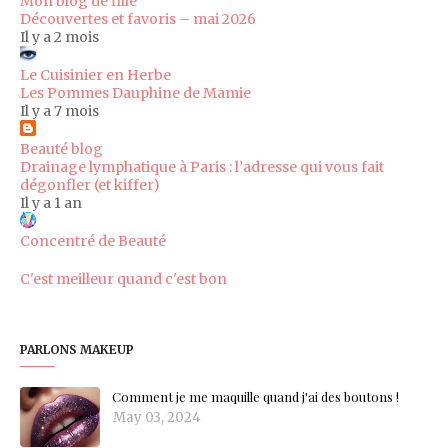
Mon blog de fille
Découvertes et favoris – mai 2026
Il y a 2 mois
Le Cuisinier en Herbe
Les Pommes Dauphine de Mamie
Il y a 7 mois
Beauté blog
Drainage lymphatique à Paris : l’adresse qui vous fait
dégonfler (et kiffer)
Il y a 1 an
Concentré de Beauté
C'est meilleur quand c'est bon
PARLONS MAKEUP
Comment je me maquille quand j'ai des boutons !
May 03, 2024