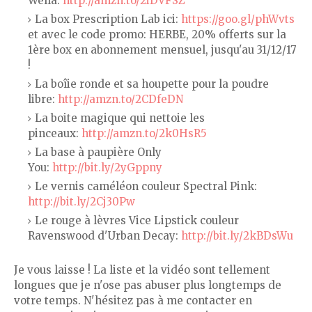
Wella:
http://amzn.to/2iDVFSZ
La box Prescription Lab ici:
https://goo.gl/phWvts
et avec le code promo: HERBE, 20% offerts sur la
1ère box en abonnement mensuel, jusqu'au 31/12/17
!
La boîie ronde et sa houpette pour la poudre
libre:
http://amzn.to/2CDfeDN
La boite magique qui nettoie les
pinceaux:
http://amzn.to/2k0HsR5
La base à paupière Only
You:
http://bit.ly/2yGppny
Le vernis caméléon couleur Spectral Pink:
http://bit.ly/2Cj30Pw
Le rouge à lèvres Vice Lipstick couleur
Ravenswood d'Urban Decay:
http://bit.ly/2kBDsWu
Je vous laisse ! La liste et la vidéo sont tellement
longues que je n'ose pas abuser plus longtemps de
votre temps. N'hésitez pas à me contacter en