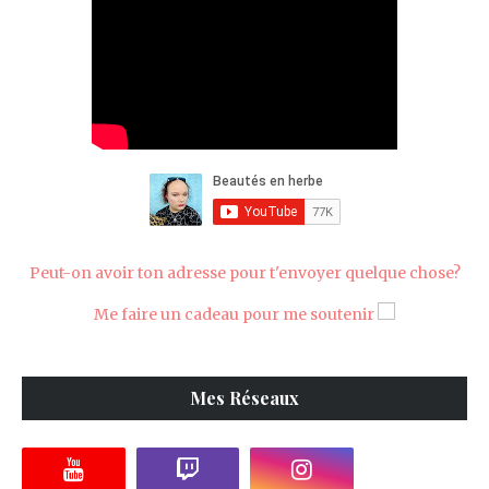
Peut-on avoir ton adresse pour t'envoyer quelque chose?
Me faire un cadeau pour me soutenir
Mes Réseaux