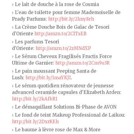
Le lait de douche à la rose de Cosmia
L'eau de toilette pour femme Mademoiselle de
Prady Parfums:
http://bit.ly/2lmy8rh
La Crème Douche Bois de Gaïac de Tesori
d'Oriente
http://amzn.to/2ClTsEB
Les parfums Tesori
d'Oriente:
http://amzn.to/2zMNdXP
Le Sérum Cheveux Fragilisés Fructis Force
Ultime de Garnier:
http://amzn.to/2Cm9u3R
Le pain moussant Peeping Santa de
Lush:
http://bit.ly/1maYKJL
Le sérum quotidien rénovateur de jeunesse
advanced ceramide capsules d'Elizabeth Arden:
http://bit.ly/2kAfbR1
Le démaquillant Solutions Bi-Phase de AVON
Le fond de teint Makeup Professional de Laikou:
http://bit.ly/2DxrKEh
Le baume à lèvre rose de Max & More