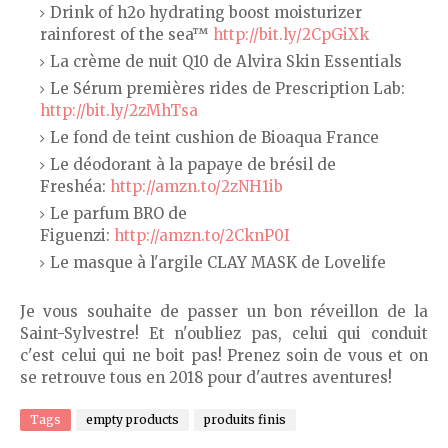
Drink of h2o hydrating boost moisturizer
rainforest of the sea™
http://bit.ly/2CpGiXk
La crème de nuit Q10 de Alvira Skin Essentials
Le Sérum premières rides de Prescription Lab:
http://bit.ly/2zMhTsa
Le fond de teint cushion de Bioaqua France
Le déodorant à la papaye de brésil de
Freshéa:
http://amzn.to/2zNH1ib
Le parfum BRO de
Figuenzi:
http://amzn.to/2CknP0I
Le masque à l'argile CLAY MASK de Lovelife
Je vous souhaite de passer un bon réveillon de la
Saint-Sylvestre! Et n'oubliez pas, celui qui conduit
c'est celui qui ne boit pas! Prenez soin de vous et on
se retrouve tous en 2018 pour d'autres aventures!
Tags
empty products
produits finis