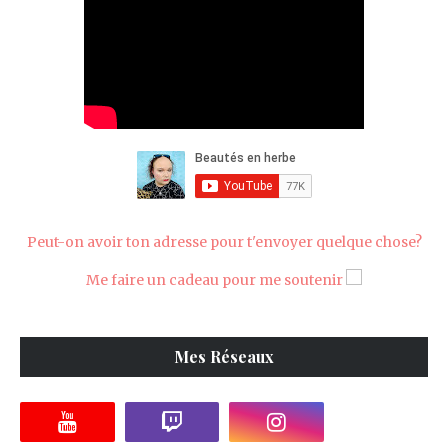
Peut-on avoir ton adresse pour t'envoyer quelque chose?
Me faire un cadeau pour me soutenir
Mes Réseaux