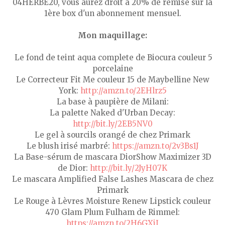
04HERBE20, vous aurez droit à 20% de remise sur la
1ère box d'un abonnement mensuel.
Mon maquillage:
Le fond de teint aqua complete de Biocura couleur 5
porcelaine
Le Correcteur Fit Me couleur 15 de Maybelline New
York:
http://amzn.to/2EHlrz5
La base à paupière de Milani:
La palette Naked d'Urban Decay:
http://bit.ly/2EB5NV0
Le gel à sourcils orangé de chez Primark
Le blush irisé marbré:
https://amzn.to/2v3Bs1J
La Base-sérum de mascara DiorShow Maximizer 3D
de Dior:
http://bit.ly/2JyH07K
Le mascara Amplified False Lashes Mascara de chez
Primark
Le Rouge à Lèvres Moisture Renew Lipstick couleur
470 Glam Plum Fulham de Rimmel:
https://amzn.to/2H6GXiJ