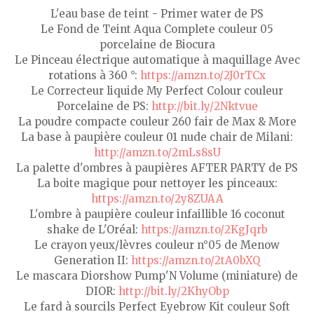
L'eau base de teint - Primer water de PS
Le Fond de Teint Aqua Complete couleur 05
porcelaine de Biocura
Le Pinceau électrique automatique à maquillage Avec
rotations à 360 °:
https://amzn.to/2J0rTCx
Le Correcteur liquide My Perfect Colour couleur
Porcelaine de PS:
http://bit.ly/2Nktvue
La poudre compacte couleur 260 fair de Max & More
La base à paupière couleur 01 nude chair de Milani:
http://amzn.to/2mLs8sU
La palette d'ombres à paupières AFTER PARTY de PS
La boite magique pour nettoyer les pinceaux:
https://amzn.to/2y8ZUAA
L'ombre à paupière couleur infaillible 16 coconut
shake de L'Oréal:
https://amzn.to/2KgJqrb
Le crayon yeux/lèvres couleur n°05 de Menow
Generation II:
https://amzn.to/2tA0bXQ
Le mascara Diorshow Pump'N Volume (miniature) de
DIOR:
http://bit.ly/2KhyObp
Le fard à sourcils Perfect Eyebrow Kit couleur Soft