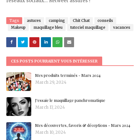
réseaux sociaux... Retweet assurés !
Tags
astuces
camping
Chit Chat
conseils
Makeup
maquillage bleu
tutoriel maquillage
vacances
CES POSTS POURRAIENT VOUS INTÉRESSER
Mes produits terminés - Mars 2024
March 29, 2024
J'essaie le maquillage panchromatique
March 17, 2024
Mes découvertes, favoris & déceptions - Mars 2024
March 10, 2024