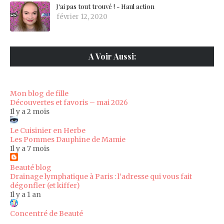
J'ai pas tout trouvé ! - Haul action
février 12, 2020
A Voir Aussi:
Mon blog de fille
Découvertes et favoris – mai 2026
Il y a 2 mois
Le Cuisinier en Herbe
Les Pommes Dauphine de Mamie
Il y a 7 mois
Beauté blog
Drainage lymphatique à Paris : l’adresse qui vous fait
dégonfler (et kiffer)
Il y a 1 an
Concentré de Beauté