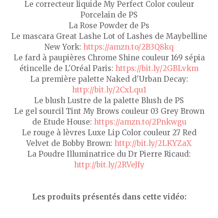
Le correcteur liquide My Perfect Color couleur
Porcelain de PS
La Rose Powder de Ps
Le mascara Great Lashe Lot of Lashes de Maybelline
New York:
https://amzn.to/2B3Q8kq
Le fard à paupières Chrome Shine couleur 169 sépia
étincelle de L'Oréal Paris:
https://bit.ly/2GBLvkm
La première palette Naked d'Urban Decay:
http://bit.ly/2CxLqu1
Le blush Lustre de la palette Blush de PS
Le gel sourcil Tint My Brows couleur 03 Grey Brown
de Etude House:
https://amzn.to/2Pnkwgu
Le rouge à lèvres Luxe Lip Color couleur 27 Red
Velvet de Bobby Brown:
http://bit.ly/2LKYZaX
La Poudre Illuminatrice du Dr Pierre Ricaud:
http://bit.ly/2RVeJfy
Les produits présentés dans cette vidéo: