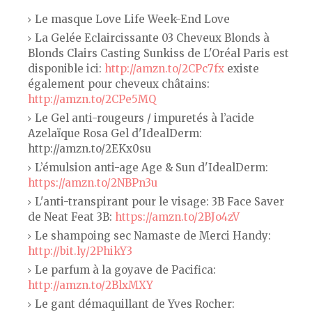
Le masque Love Life Week-End Love
La Gelée Eclaircissante 03 Cheveux Blonds à
Blonds Clairs Casting Sunkiss de L'Oréal Paris est
disponible ici:
http://amzn.to/2CPc7fx
existe
également pour cheveux châtains:
http://amzn.to/2CPe5MQ
Le Gel anti-rougeurs / impuretés à l’acide
Azelaïque Rosa Gel d'IdealDerm:
http://amzn.to/2EKx0su
L’émulsion anti-age Age & Sun d'IdealDerm:
https://amzn.to/2NBPn3u
L'anti-transpirant pour le visage: 3B Face Saver
de Neat Feat 3B:
https://amzn.to/2BJo4zV
Le shampoing sec Namaste de Merci Handy:
http://bit.ly/2PhikY3
Le parfum à la goyave de Pacifica:
http://amzn.to/2BlxMXY
Le gant démaquillant de Yves Rocher: