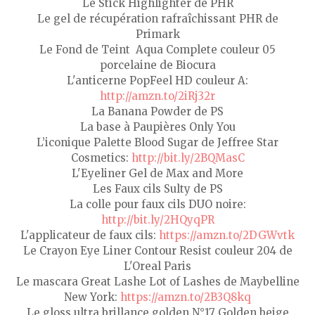
Le Stick Highlighter de PHR
Le gel de récupération rafraîchissant PHR de
Primark
Le Fond de Teint Aqua Complete couleur 05
porcelaine de Biocura
L'anticerne PopFeel HD couleur A:
http://amzn.to/2iRj32r
La Banana Powder de PS
La base à Paupières Only You
L’iconique Palette Blood Sugar de Jeffree Star
Cosmetics:
http://bit.ly/2BQMasC
L'Eyeliner Gel de Max and More
Les Faux cils Sulty de PS
La colle pour faux cils DUO noire:
http://bit.ly/2HQyqPR
L'applicateur de faux cils:
https://amzn.to/2DGWvtk
Le Crayon Eye Liner Contour Resist couleur 204 de
L'Oreal Paris
Le mascara Great Lashe Lot of Lashes de Maybelline
New York:
https://amzn.to/2B3Q8kq
Le gloss ultra brillance golden N°17 Golden beige