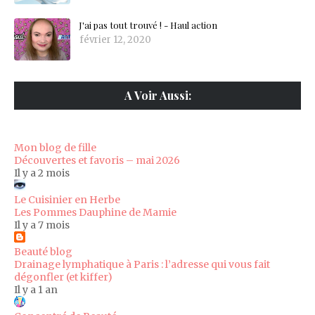
J'ai pas tout trouvé ! - Haul action
février 12, 2020
A Voir Aussi:
Mon blog de fille
Découvertes et favoris – mai 2026
Il y a 2 mois
Le Cuisinier en Herbe
Les Pommes Dauphine de Mamie
Il y a 7 mois
Beauté blog
Drainage lymphatique à Paris : l’adresse qui vous fait
dégonfler (et kiffer)
Il y a 1 an