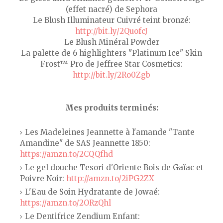
(effet nacré) de Sephora
Le Blush Illuminateur Cuivré teint bronzé:
http://bit.ly/2QuofcJ
Le Blush Minéral Powder
La palette de 6 highlighters "Platinum Ice" Skin
Frost™ Pro de Jeffree Star Cosmetics:
http://bit.ly/2Ro0Zgb
Mes produits terminés:
Les Madeleines Jeannette à l'amande "Tante
Amandine" de SAS Jeannette 1850:
https://amzn.to/2CQQfhd
Le gel douche Tesori d'Oriente Bois de Gaïac et
Poivre Noir:
http://amzn.to/2iPG2ZX
L'Eau de Soin Hydratante de Jowaé:
https://amzn.to/2ORzQhl
Le Dentifrice Zendium Enfant: