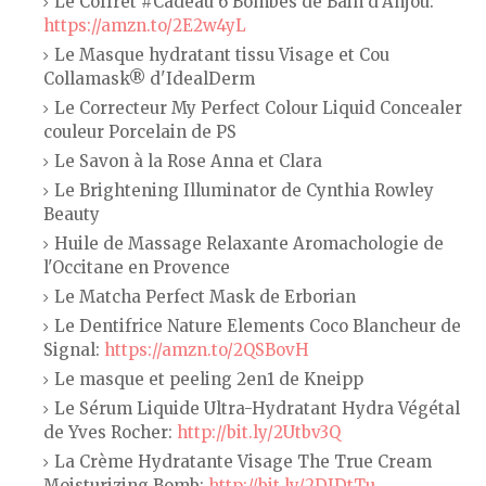
Le Coffret #Cadeau 6 Bombes de Bain d'Anjou:
https://amzn.to/2E2w4yL
Le Masque hydratant tissu Visage et Cou
Collamask® d'IdealDerm
Le Correcteur My Perfect Colour Liquid Concealer
couleur Porcelain de PS
Le Savon à la Rose Anna et Clara
Le Brightening Illuminator de Cynthia Rowley
Beauty
Huile de Massage Relaxante Aromachologie de
l'Occitane en Provence
Le Matcha Perfect Mask de Erborian
Le Dentifrice Nature Elements Coco Blancheur de
Signal:
https://amzn.to/2QSBovH
Le masque et peeling 2en1 de Kneipp
Le Sérum Liquide Ultra-Hydratant Hydra Végétal
de Yves Rocher:
http://bit.ly/2Utbv3Q
La Crème Hydratante Visage The True Cream
Moisturizing Bomb:
http://bit.ly/2DIDtTu