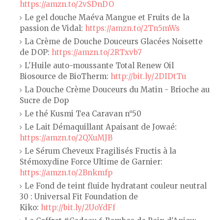
https://amzn.to/2vSDnDO
Le gel douche Maéva Mangue et Fruits de la
passion de Vidal:
https://amzn.to/2Tn5mWs
La Crème de Douche Douceurs Glacées Noisette
de DOP:
https://amzn.to/2RTxvb7
L'Huile auto-moussante Total Renew Oil
Biosource de BioTherm:
http://bit.ly/2DIDtTu
La Douche Crème Douceurs du Matin - Brioche au
Sucre de Dop
Le thé Kusmi Tea Caravan n°50
Le Lait Démaquillant Apaisant de Jowaé:
https://amzn.to/2QXuMJB
Le Sérum Cheveux Fragilisés Fructis à la
Stémoxydine Force Ultime de Garnier:
https://amzn.to/2Bnkmfp
Le Fond de teint fluide hydratant couleur neutral
30 : Universal Fit Foundation de
Kiko:
http://bit.ly/2UoYdFf