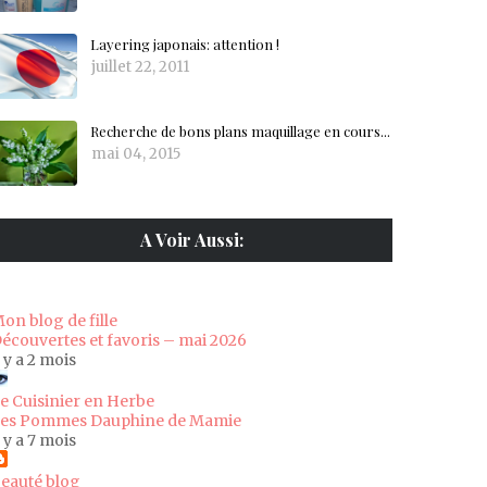
Layering japonais: attention !
juillet 22, 2011
Recherche de bons plans maquillage en cours...
mai 04, 2015
A Voir Aussi:
on blog de fille
écouvertes et favoris – mai 2026
l y a 2 mois
e Cuisinier en Herbe
es Pommes Dauphine de Mamie
l y a 7 mois
eauté blog