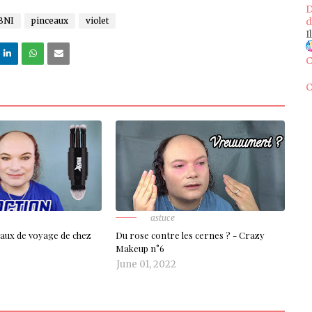
D
BNI
pinceaux
violet
d
I
C
C
astuce
ceaux de voyage de chez
Du rose contre les cernes ? - Crazy
Makeup n°6
June 01, 2022