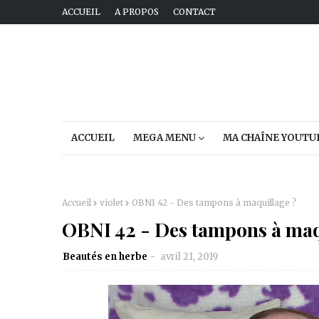
ACCUEIL
A PROPOS
CONTACT
ACCUEIL
MEGA MENU
MA CHAÎNE YOUTU
Accueil
violet
OBNI 42 - Des tampons à maquillage ?
OBNI 42 - Des tampons à maq
Beautés en herbe
avril 21, 2019