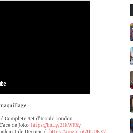
maquillage:
nd Complete Set d'Iconic London
 Face de Joko:
https://bit.ly/2HtWFXy
ouleur 1 de Dermacol:
https://amzn.to/2UUOKX7