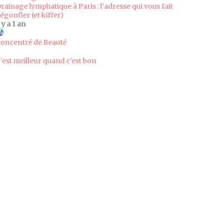
rainage lymphatique à Paris : l’adresse qui vous fait
égonfler (et kiffer)
l y a 1 an
oncentré de Beauté
'est meilleur quand c'est bon