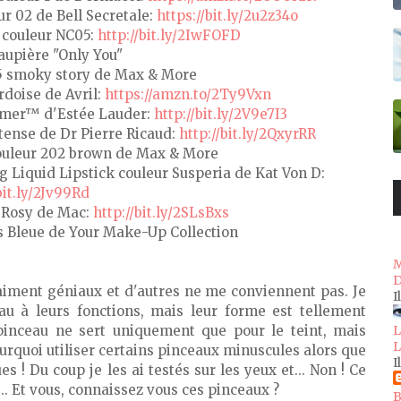
ur 02 de Bell Secretale:
https://bit.ly/2u2z34o
 couleur NC05:
http://bit.ly/2IwFOFD
aupière "Only You"
5 smoky story de Max & More
rdoise de Avril:
https://amzn.to/2Ty9Vxn
Primer™ d'Estée Lauder:
http://bit.ly/2V9e7I3
tense de Dr Pierre Ricaud:
http://bit.ly/2QxyrRR
couleur 202 brown de Max & More
g Liquid Lipstick couleur Susperia de Kat Von D:
bit.ly/2Jv99Rd
 Rosy de Mac:
http://bit.ly/2SLsBxs
s Bleue de Your Make-Up Collection
M
D
raiment géniaux et d'autres ne me conviennent pas. Je
I
u à leurs fonctions, mais leur forme est tellement
 pinceau ne sert uniquement que pour le teint, mais
L
L
rquoi utiliser certains pinceaux minuscules alors que
I
 ! Du coup je les ai testés sur les yeux et... Non ! Ce
.. Et vous, connaissez vous ces pinceaux ?
B