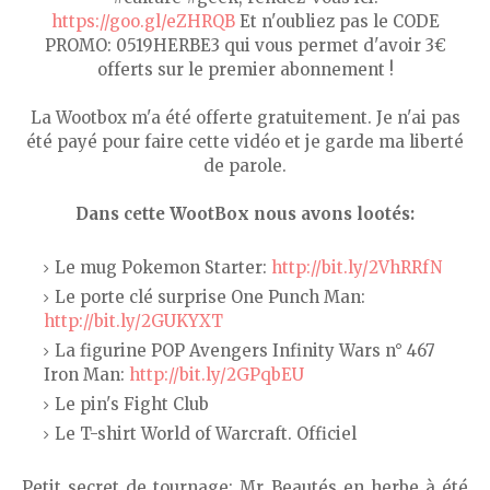
https://goo.gl/eZHRQB
Et n'oubliez pas le CODE
PROMO: 0519HERBE3 qui vous permet d'avoir 3€
offerts sur le premier abonnement !
La Wootbox m'a été offerte gratuitement. Je n'ai pas
été payé pour faire cette vidéo et je garde ma liberté
de parole.
Dans cette WootBox nous avons lootés:
Le mug Pokemon Starter:
http://bit.ly/2VhRRfN
Le porte clé surprise One Punch Man:
http://bit.ly/2GUKYXT
La figurine POP Avengers Infinity Wars n° 467
Iron Man:
http://bit.ly/2GPqbEU
Le pin's Fight Club
Le T-shirt World of Warcraft. Officiel
Petit secret de tournage; Mr Beautés en herbe à été