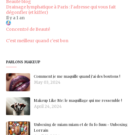
Beauté blog
Drainage lymphatique à Paris : l’adresse qui vous fait
dégonfler (et kiffer)
Il y a 1 an
Concentré de Beauté
C'est meilleur quand c'est bon
PARLONS MAKEUP
Comment je me maquille quand j'ai des boutons !
May 03, 2024
Makeup Like Me: le maquillage qui me ressemble !
April 24, 2024
Unboxing de miam miam et de fu fo fuuu - Unboxing
Lorrain