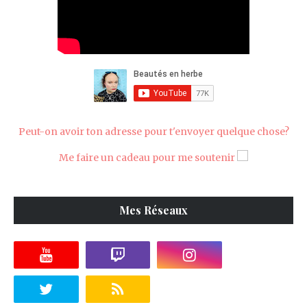
Peut-on avoir ton adresse pour t'envoyer quelque chose?
Me faire un cadeau pour me soutenir
Mes Réseaux