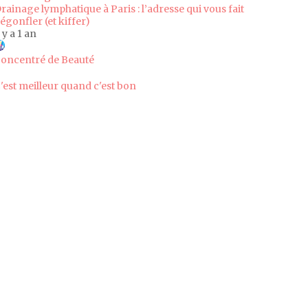
rainage lymphatique à Paris : l’adresse qui vous fait
égonfler (et kiffer)
l y a 1 an
oncentré de Beauté
'est meilleur quand c'est bon