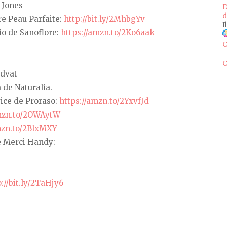
 Jones
D
d
re Peau Parfaite:
http://bit.ly/2MhbgYv
I
io de Sanoflore:
https://amzn.to/2Ko6aak
C
C
idvat
 de Naturalia.
ice de Proraso:
https://amzn.to/2YxvfJd
amzn.to/2OWAytW
mzn.to/2BlxMXY
de Merci Handy:
p://bit.ly/2TaHjy6