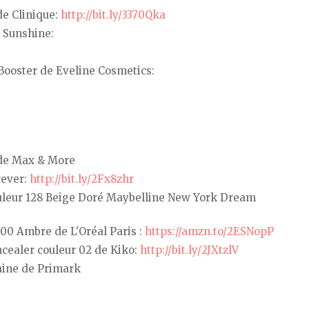
de Clinique:
http://bit.ly/3370Qka
o Sunshine:
Booster de Eveline Cosmetics:
 de Max & More
rever:
http://bit.ly/2Fx8zhr
ouleur 128 Beige Doré Maybelline New York Dream
300 Ambre de L'Oréal Paris :
https://amzn.to/2ESNopP
ncealer couleur 02 de Kiko:
http://bit.ly/2JXtzlV
aine de Primark