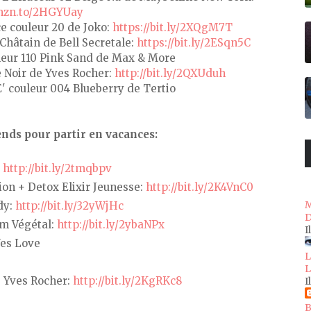
amzn.to/2HGYUay
ce couleur 20 de Joko:
https://bit.ly/2XQgM7T
Châtain de Bell Secretale:
https://bit.ly/2ESqn5C
leur 110 Pink Sand de Max & More
 Noir de Yves Rocher:
http://bit.ly/2QXUduh
' couleur 004 Blueberry de Tertio
ends pour partir en vacances:
:
http://bit.ly/2tmqbpv
on + Detox Elixir Jeunesse:
http://bit.ly/2K4VnC0
M
dy:
http://bit.ly/32yWjHc
D
um Végétal:
http://bit.ly/2ybaNPx
I
Yes Love
L
L
 Yves Rocher:
http://bit.ly/2KgRKc8
I
B