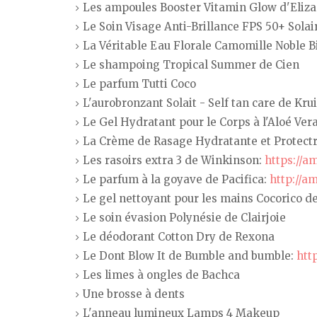
Les ampoules Booster Vitamin Glow d'Eliza
Le Soin Visage Anti-Brillance FPS 50+ Solai
La Véritable Eau Florale Camomille Noble B
Le shampoing Tropical Summer de Cien
Le parfum Tutti Coco
L'aurobronzant Solait - Self tan care de Kru
Le Gel Hydratant pour le Corps à l'Aloé Vera
La Crème de Rasage Hydratante et Protectr
Les rasoirs extra 3 de Winkinson:
https://
Le parfum à la goyave de Pacifica:
http://a
Le gel nettoyant pour les mains Cocorico 
Le soin évasion Polynésie de Clairjoie
Le déodorant Cotton Dry de Rexona
Le Dont Blow It de Bumble and bumble:
htt
Les limes à ongles de Bachca
Une brosse à dents
L'anneau lumineux Lamps 4 Makeup