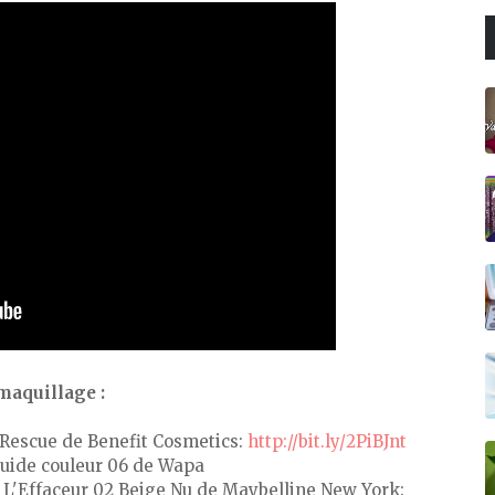
aquillage :
 Rescue de Benefit Cosmetics:
http://bit.ly/2PiBJnt
fluide couleur 06 de Wapa
e L'Effaceur 02 Beige Nu de Maybelline New York: