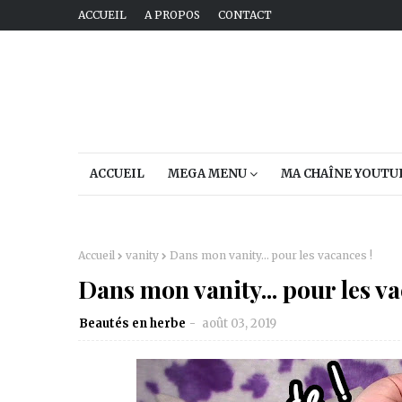
ACCUEIL
A PROPOS
CONTACT
ACCUEIL
MEGA MENU
MA CHAÎNE YOUTU
Accueil
vanity
Dans mon vanity... pour les vacances !
Dans mon vanity... pour les va
Beautés en herbe
août 03, 2019