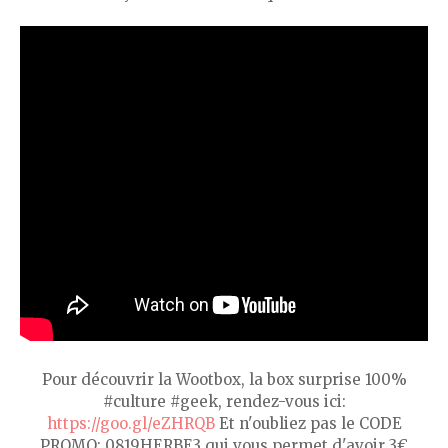
Pour découvrir la Wootbox, la box surprise 100%
#culture #geek, rendez-vous ici:
https://goo.gl/eZHRQB
Et n'oubliez pas le CODE
PROMO: 0819HERBE3 qui vous permet d'avoir 3€