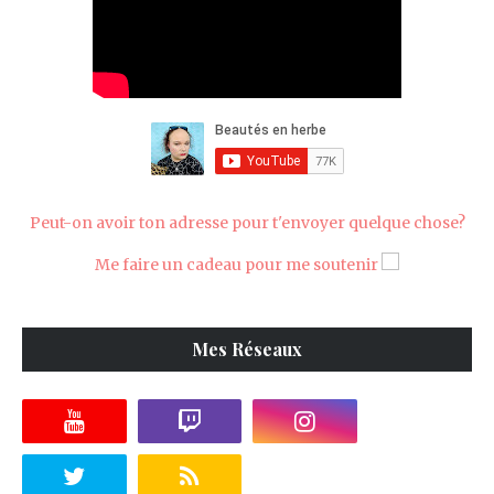
Peut-on avoir ton adresse pour t'envoyer quelque chose?
Me faire un cadeau pour me soutenir
Mes Réseaux