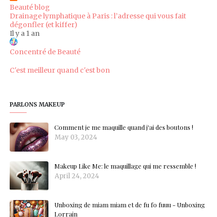
Beauté blog
Drainage lymphatique à Paris : l’adresse qui vous fait
dégonfler (et kiffer)
Il y a 1 an
Concentré de Beauté
C'est meilleur quand c'est bon
PARLONS MAKEUP
Comment je me maquille quand j'ai des boutons !
May 03, 2024
Makeup Like Me: le maquillage qui me ressemble !
April 24, 2024
Unboxing de miam miam et de fu fo fuuu - Unboxing
Lorrain