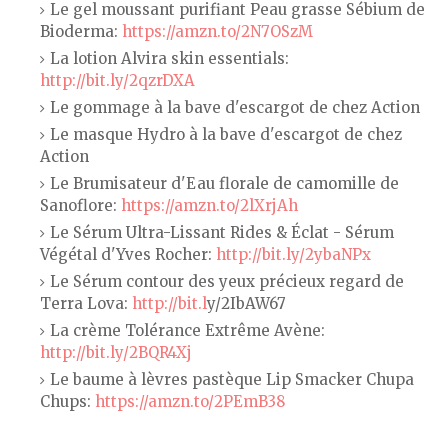
Le gel moussant purifiant Peau grasse Sébium de
Bioderma:
https://amzn.to/2N7OSzM
La lotion Alvira skin essentials:
http://bit.ly/2qzrDXA
Le gommage à la bave d'escargot de chez Action
Le masque Hydro à la bave d'escargot de chez
Action
Le Brumisateur d'Eau florale de camomille de
Sanoflore:
https://amzn.to/2lXrjAh
Le Sérum Ultra-Lissant Rides & Éclat - Sérum
Végétal d'Yves Rocher:
http://bit.ly/2ybaNPx
Le Sérum contour des yeux précieux regard de
Terra Lova:
http://bit.l
y/2IbAW67
La crème Tolérance Extrême Avène:
http://bit.ly/2BQR4Xj
Le baume à lèvres pastèque Lip Smacker Chupa
Chups:
https://amzn.to/2PEmB38