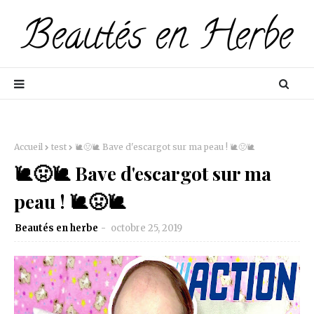
Accueil
test
🐌🤢🐌 Bave d'escargot sur ma peau ! 🐌🤢🐌
🐌🤢🐌 Bave d'escargot sur ma
peau ! 🐌🤢🐌
Beautés en herbe
octobre 25, 2019