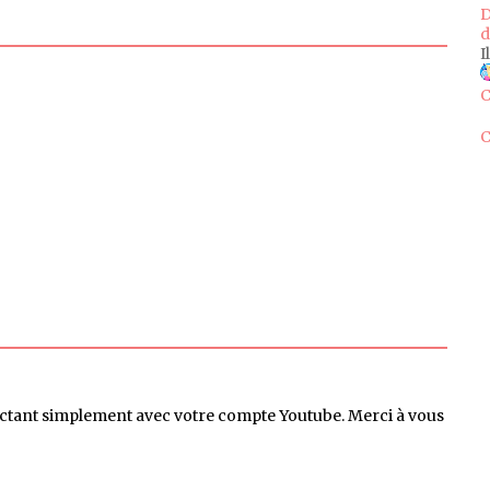
D
d
I
C
C
ctant simplement avec votre compte Youtube. Merci à vous