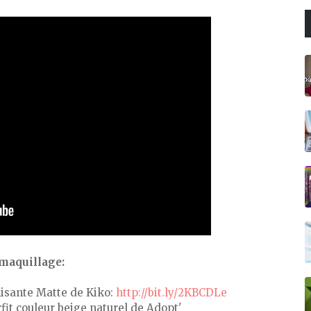
maquillage:
misante Matte de Kiko:
http://bit.ly/2KBCDLe
rfit couleur beige naturel de Adopt'