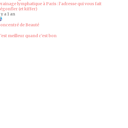
rainage lymphatique à Paris : l’adresse qui vous fait
égonfler (et kiffer)
l y a 1 an
oncentré de Beauté
'est meilleur quand c'est bon