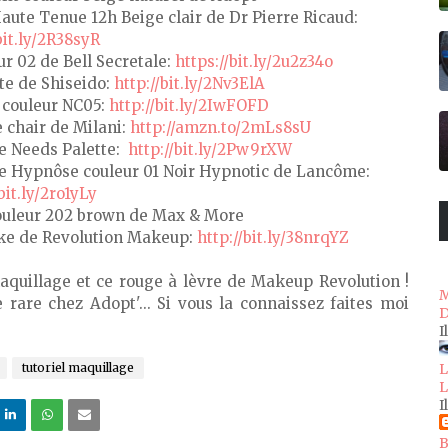
aute Tenue 12h Beige clair de Dr Pierre Ricaud:
bit.ly/2R38syR
ur 02 de Bell Secretale:
https://bit.ly/2u2z34o
te de Shiseido:
http://bit.ly/2Nv3ElA
 couleur NC05:
http://bit.ly/2IwFOFD
 chair de Milani:
http://amzn.to/2mLs8sU
he Needs Palette:
http://bit.ly/2Pw9rXW
e Hypnôse couleur 01 Noir Hypnotic de Lancôme:
bit.ly/2ro1yLy
couleur 202 brown de Max & More
ake de Revolution Makeup:
http://bit.ly/38nrqYZ
maquillage et ce rouge à lèvre de Makeup Revolution !
M
e rare chez Adopt'... Si vous la connaissez faites moi
D
I
tutoriel maquillage
L
L
I
B