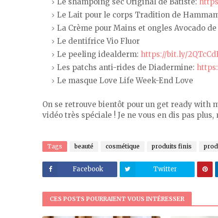
Le shampoing sec Original de Batiste:
http
Le Lait pour le corps Tradition de Hamma
La Crème pour Mains et ongles Avocado de 
Le dentifrice Vio Fluor
Le peeling idealderm:
https://bit.ly/2QTcCd
Les patchs anti-rides de Diadermine:
https
Le masque Love Life Week-End Love
On se retrouve bientôt pour un get ready with 
vidéo très spéciale ! Je ne vous en dis pas plus, 
Tags
beauté
cosmétique
produits finis
prod
Facebook
Twitter
CES POSTS POURRAIENT VOUS INTÉRESSER