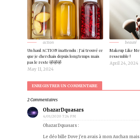
action
beauté
Un haul ACTION inattendu : J'ai trouvé ce
Makeup Like Me:
que je cherchais depuis longtemps mais
ressemble !
pas le reste 🤣🤣🤣
April 24, 2024
May 11, 2024
ENREGISTRER UN COMMENTAIRE
2 Commentaires
OhazarDquasars
4/01/2020 7:24 PM
OhazarDquasars :
Le déo bille Dove j'en avais à mon Auchan mais 