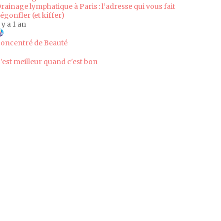
rainage lymphatique à Paris : l’adresse qui vous fait
égonfler (et kiffer)
l y a 1 an
oncentré de Beauté
'est meilleur quand c'est bon