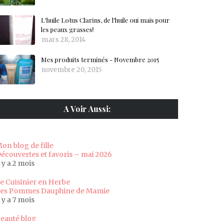
L'huile Lotus Clarins, de l'huile oui mais pour
les peaux grasses!
mars 28, 2014
Mes produits terminés - Novembre 2015
novembre 20, 2015
A Voir Aussi:
on blog de fille
écouvertes et favoris – mai 2026
l y a 2 mois
e Cuisinier en Herbe
es Pommes Dauphine de Mamie
l y a 7 mois
eauté blog