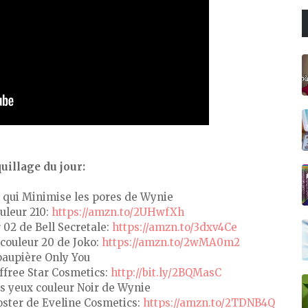
illage du jour:
qui Minimise les pores de Wynie
uleur 210:
https://amzn.to/2UHwfXh
 02 de Bell Secretale:
https://amzn.to/3dxv4Ce
 couleur 20 de Joko:
https://amzn.to/2wMA0m2
paupière Only You
effree Star Cosmetics:
http://bit.ly/2BQMasC
es yeux couleur Noir de Wynie
oster de Eveline Cosmetics:
https://amzn.to/2TDNB4Q