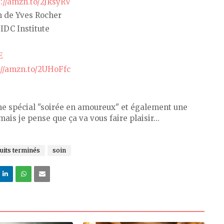
s://amzn.to/2JksyRV
m de Yves Rocher
IDC Institute
E
://amzn.to/2UHoFfc
me spécial "soirée en amoureux" et également une
mais je pense que ça va vous faire plaisir...
uits terminés
soin