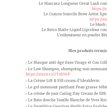
Le Mascara Longueur Great Lash coul
https://
Le Crayon Sourcils Brow Artist Xper
https://
Le blush
Le Retro Matte Liquid Lipcolour co
L'enlumineur en poudre li
Mes produits terminé
Le Masque anti-âge tissu Visage et Cou C
Le Low Shampoo, shampoing non moussant et
https://amzn.to/2TabNeP
La Crème Lift & Fill cream d'Idealderm
Le gel moussant purifiant Peau grasse Sé
La crème de jour Caring Day Cream de SPA 
Le Bain douche Vanille Blanche de Yves Ro
Le Dentifrice Gencives Purify Extra Fraîche