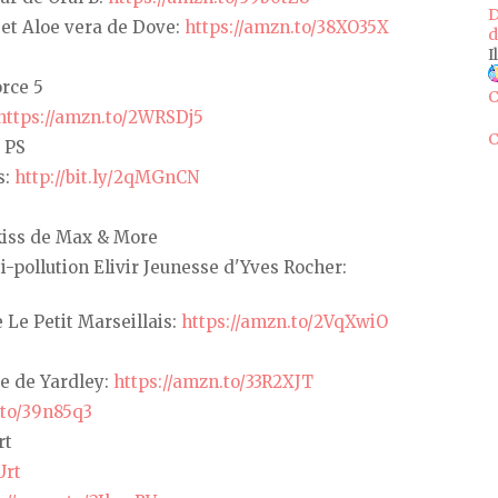
D
 et Aloe vera de Dove:
https://amzn.to/38XO35X
d
I
rce 5
C
https://amzn.to/2WRSDj5
C
 PS
s:
http://bit.ly/2qMGnCN
kiss de Max & More
i-pollution Elivir Jeunesse d'Yves Rocher:
 Le Petit Marseillais:
https://amzn.to/2VqXwiO
e de Yardley:
https://amzn.to/33R2XJT
.to/39n85q3
rt
Urt