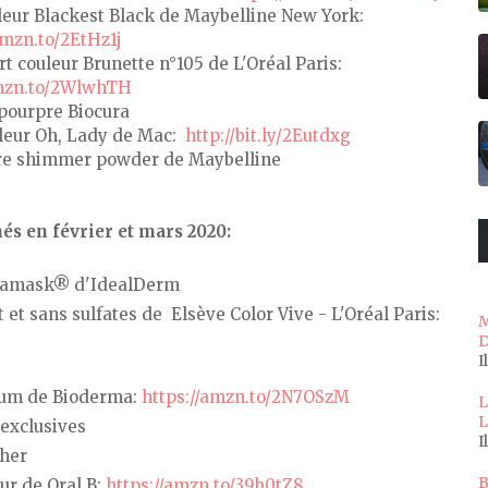
eur Blackest Black de Maybelline New York:
amzn.to/2EtHz1j
t couleur Brunette n°105 de L'Oréal Paris:
amzn.to/2WlwhTH
 pourpre Biocura
uleur Oh, Lady de Mac:
http://bit.ly/2Eutdxg
bre shimmer powder de Maybelline
s en février et mars 2020:
ollamask® d'IdealDerm
 sans sulfates de Elsève Color Vive - L'Oréal Paris:
M
D
I
bium de Bioderma:
https://amzn.to/2N7OSzM
L
L
exclusives
I
cher
B
ur de Oral B:
https://amzn.to/39b0tZ8