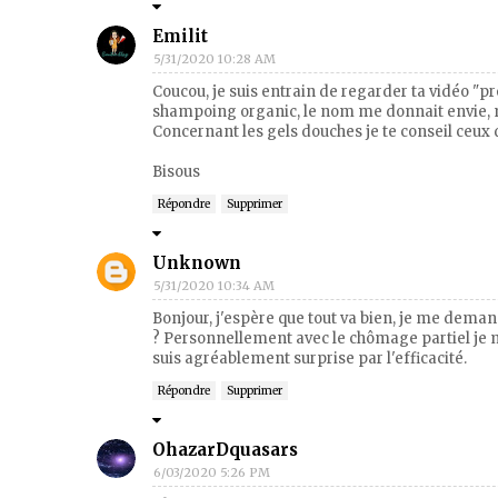
Emilit
5/31/2020 10:28 AM
Coucou, je suis entrain de regarder ta vidéo "pr
shampoing organic, le nom me donnait envie, m
Concernant les gels douches je te conseil ceux 
Bisous
Répondre
Supprimer
Unknown
5/31/2020 10:34 AM
Bonjour, j'espère que tout va bien, je me demand
? Personnellement avec le chômage partiel je me
suis agréablement surprise par l'efficacité.
Répondre
Supprimer
OhazarDquasars
6/03/2020 5:26 PM