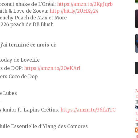
coconut shake de L'Oréal:
https://amzn.to/2KgJqrb
aith & Love de Zoeva:
http://bit.ly/2UHXy24
Peachy Peach de Max et More
r 226 peach de DB Blush
j'ai terminé ce mois-ci:
today de Lovelife
as de DOP:
https://amzn.to/2OeKArI
ers Coco de Dop
M
e Lubes
D
e
I
unior ft. Lapins Crétins:
https://amzn.to/36Ik1TC
L
L
I
uile Essentielle d'Ylang des Comores
B