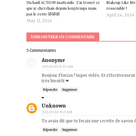
Un haul ACTION inattendu : J'ai trouvé ce
Makeup Like Me:
que je cherchais depuis longtemps mais
ressemble !
pas le reste 🤣🤣🤣
April 24, 2024
May 11, 2024
ENREGISTRER UN COMMENTAIRE
5 Commentaires
Anonyme
5/31/2020 8:23 AM
Bonjour Florian ! Super vidéo. Et effectivemen
très bientôt ❤
Répondre
Supprimer
Unknown
5/31/2020 9:13 AM
Tu avais dit que tu ferais une recette de savon 
Répondre
Supprimer