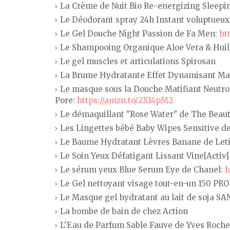
La Crème de Nuit Bio Re-energizing Sleep
Le Déodorant spray 24h Instant voluptueu
Le Gel Douche Night Passion de Fa Men:
ht
Le Shampooing Organique Aloe Vera & Hui
Le gel muscles et articulations Spirosan
La Brume Hydratante Effet Dynamisant Mat
Le masque sous la Douche Matifiant Neutro
Pore:
https://amzn.to/2XI4pM2
Le démaquillant "Rose Water" de The Beau
Les Lingettes bébé Baby Wipes Sensitive d
Le Baume Hydratant Lèvres Banane de Leti
Le Soin Yeux Défatigant Lissant Vine[Activ]
Le sérum yeux Blue Serum Eye de Chanel:
h
Le Gel nettoyant visage tout-en-un 150 PRO
Le Masque gel hydratant au lait de soja S
La bombe de bain de chez Action
L'Eau de Parfum Sable Fauve de Yves Roche