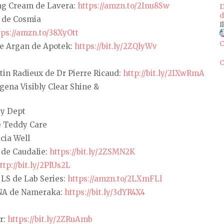
ing Cream de Lavera:
https://amzn.to/2Inu8Sw
D
d
x de Cosmia
I
tps://amzn.to/38XyOtt
C
le Argan de Apotek:
https://bit.ly/2ZQlyWv
C
in Radieux de Dr Pierre Ricaud:
http://bit.ly/2IXwRmA
gena Visibly Clear Shine &
ty Dept
e Teddy Care
cia Well
 de Caudalie:
https://bit.ly/2ZSMN2K
ttp://bit.ly/2PlUs2L
 LS de Lab Series:
https://amzn.to/2LXmFLl
ANA de Nameraka:
https://bit.ly/3dYR4X4
r:
https://bit.ly/2ZRuAmb