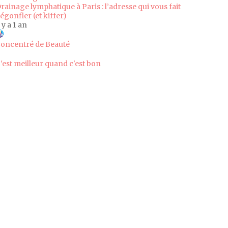
rainage lymphatique à Paris : l’adresse qui vous fait
égonfler (et kiffer)
l y a 1 an
oncentré de Beauté
'est meilleur quand c'est bon