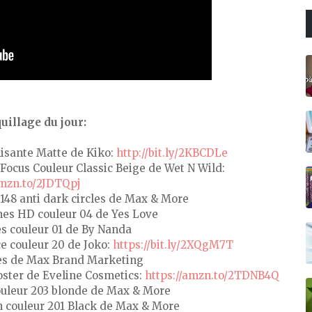
illage du jour:
misante Matte de Kiko:
http://bit.ly/2KBCDLe
 Focus Couleur Classic Beige de Wet N Wild:
amzn.to/2JDTQpj
 148 anti dark circles de Max & More
nes HD couleur 04 de Yes Love
es couleur 01 de By Nanda
ce couleur 20 de Joko:
https://bit.ly/2XQgM7T
yes de Max Brand Marketing
oster de Eveline Cosmetics:
https://amzn.to/2TDNB4Q
couleur 203 blonde de Max & More
n couleur 201 Black de Max & More