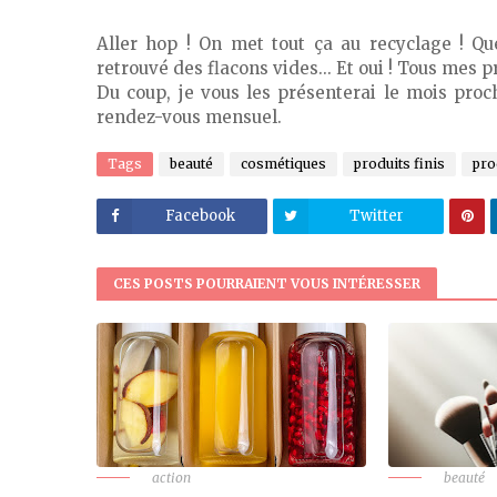
Aller hop ! On met tout ça au recyclage ! Que
retrouvé des flacons vides... Et oui ! Tous mes p
Du coup, je vous les présenterai le mois proc
rendez-vous mensuel.
Tags
beauté
cosmétiques
produits finis
pro
Facebook
Twitter
CES POSTS POURRAIENT VOUS INTÉRESSER
action
beauté