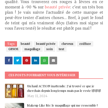
qualité. Vous trouverez ces rouges à lèvres en ce
moment à -90 % sur
beauté privée
: c'est un très bon
plan ! Je vais suivre l’actualité de cette marque et
peut-être tester d'autres choses... Bref, à part le fond
de teint qui m'a vraiment déçu (faites moi signe si
vous l'avez testé) le résultat est plutôt pas mal !
Tags
beauté
beauté privée
cheveux
coiffure
GRWM
maquillage
soin
test
CES POSTS POURRAIENT VOUS INTÉRESSER
Un haul ACTION inattendu : J'ai trouvé ce que je
cherchais depuis longtemps mais pas le reste 🤣🤣🤣
May 11, 2024
Makeup Like Me: le maquillage qui me ressemble !