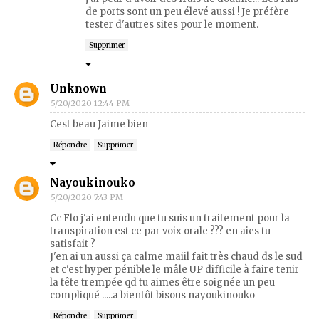
de ports sont un peu élevé aussi ! Je préfère
tester d'autres sites pour le moment.
Supprimer
Unknown
5/20/2020 12:44 PM
Cest beau Jaime bien
Répondre
Supprimer
Nayoukinouko
5/20/2020 7:43 PM
Cc Flo j'ai entendu que tu suis un traitement pour la
transpiration est ce par voix orale ??? en aies tu
satisfait ?
J'en ai un aussi ça calme maiil fait très chaud ds le sud
et c'est hyper pénible le mâle UP difficile à faire tenir
la tête trempée qd tu aimes être soignée un peu
compliqué .....a bientôt bisous nayoukinouko
Répondre
Supprimer