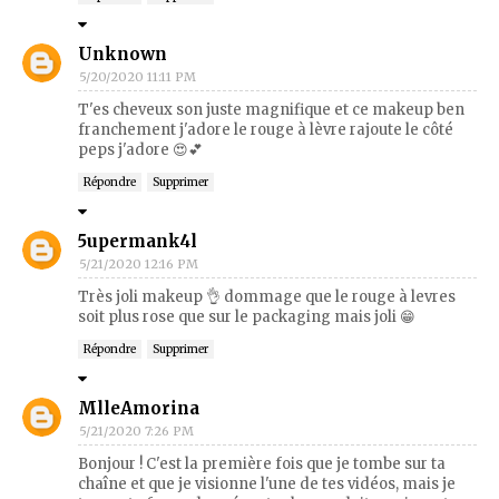
Unknown
5/20/2020 11:11 PM
T'es cheveux son juste magnifique et ce makeup ben
franchement j'adore le rouge à lèvre rajoute le côté
peps j'adore 😍💕
Répondre
Supprimer
5upermank4l
5/21/2020 12:16 PM
Très joli makeup 👌 dommage que le rouge à levres
soit plus rose que sur le packaging mais joli 😁
Répondre
Supprimer
MlleAmorina
5/21/2020 7:26 PM
Bonjour ! C'est la première fois que je tombe sur ta
chaîne et que je visionne l'une de tes vidéos, mais je