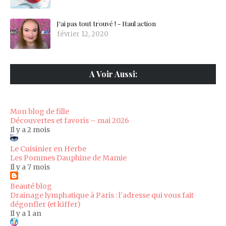
J'ai pas tout trouvé ! - Haul action
février 12, 2020
A Voir Aussi:
Mon blog de fille
Découvertes et favoris – mai 2026
Il y a 2 mois
Le Cuisinier en Herbe
Les Pommes Dauphine de Mamie
Il y a 7 mois
Beauté blog
Drainage lymphatique à Paris : l’adresse qui vous fait
dégonfler (et kiffer)
Il y a 1 an