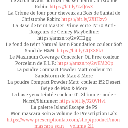
Le Scrub lavant purifiant au sel marin Christophe
Robin:
https://bit.ly/2zfJ6sX
La Crème de Jour pour cheveux au Bois de Santal de
Christophe Robin:
https://bit.ly/2XfHzv3
La Base de teint Master Prime Verte N°30 Anti-
Rougeurs de Gemey Maybelline:
https://amzn.to/2v9H2gg
Le fond de teint Natural Satin Foundation couleur Soft
Sand de H&M:
https://bit.ly/2QXS8k3
Le Maximum Coverage Concealer-Oil Free couleur
Porcelain de E.L.F.:
https://amzn.to/2wEM2Op
La poudre Compact Powder Matt couleur 151
Sandstorm de Max & More
La poudre Compact Powder Matt couleur 152 Desert
Beige de Max & More
La base yeux teintée couleur 01. Shimmer nude -
Nacré/Shimmer:
https://bit.ly/32QVHvl
La palette Island Escape de PS
Mon mascara Soin & Volume de Prescription Lab:
https://www.prescriptionlab.com/shop/product/mon-
mascara-soin-_-volume-211