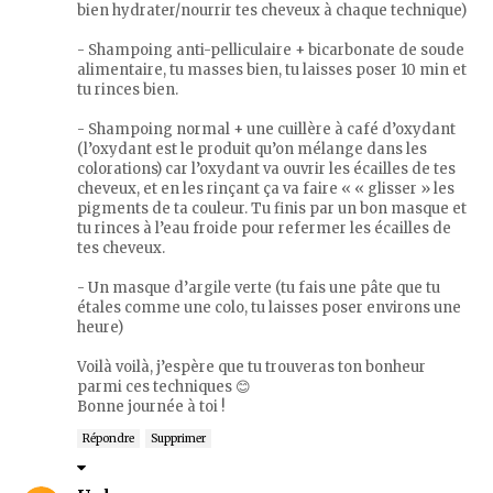
bien hydrater/nourrir tes cheveux à chaque technique)
- Shampoing anti-pelliculaire + bicarbonate de soude
alimentaire, tu masses bien, tu laisses poser 10 min et
tu rinces bien.
- Shampoing normal + une cuillère à café d’oxydant
(l’oxydant est le produit qu’on mélange dans les
colorations) car l’oxydant va ouvrir les écailles de tes
cheveux, et en les rinçant ça va faire « « glisser » les
pigments de ta couleur. Tu finis par un bon masque et
tu rinces à l’eau froide pour refermer les écailles de
tes cheveux.
- Un masque d’argile verte (tu fais une pâte que tu
étales comme une colo, tu laisses poser environs une
heure)
Voilà voilà, j’espère que tu trouveras ton bonheur
parmi ces techniques 😊
Bonne journée à toi !
Répondre
Supprimer