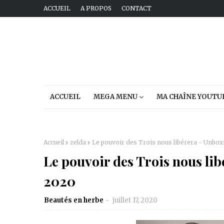
ACCUEIL
A PROPOS
CONTACT
ACCUEIL
MEGA MENU
MA CHAÎNE YOUTU
Accueil
zelda
Le pouvoir des Trois nous libérera - Unbox
Le pouvoir des Trois nous lib
2020
Beautés en herbe
juillet 17, 2020