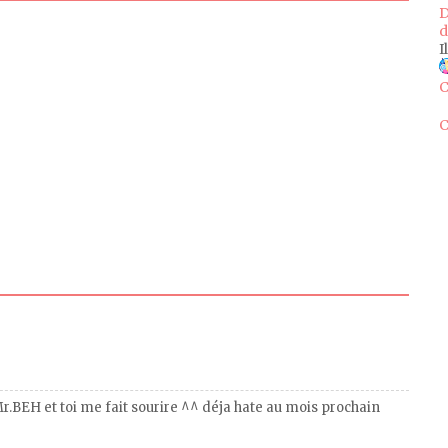
D
d
I
C
C
Mr.BEH et toi me fait sourire ^^ déja hate au mois prochain