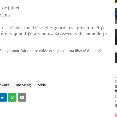
 de juillet
e link
est résolu, une très belle gourde est présente et j'ai
ées quand j'étais ado.... Savez-vous de laquelle je
 payé pour faire cette vidéo et je garde ma liberté de parole.
M
D
r wars
unboxing
zelda
I
L
L
I
B