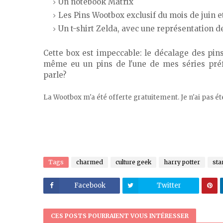
Un notebook Matrix
Les Pins Wootbox exclusif du mois de juin et
Un t-shirt Zelda, avec une représentation d
Cette box est impeccable: le décalage des pins 
même eu un pins de l'une de mes séries préfér
parle?
La Wootbox m'a été offerte gratuitement. Je n'ai pas été
Tags
charmed
culture geek
harry potter
sta
Facebook
Twitter
CES POSTS POURRAIENT VOUS INTÉRESSER