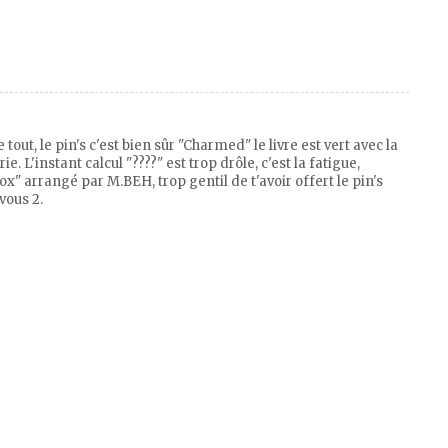
tout, le pin's c'est bien sûr "Charmed" le livre est vert avec la
. L'instant calcul "????" est trop drôle, c'est la fatigue,
ox" arrangé par M.BEH, trop gentil de t'avoir offert le pin's
vous 2.