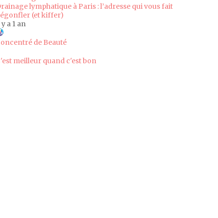
rainage lymphatique à Paris : l’adresse qui vous fait
égonfler (et kiffer)
l y a 1 an
oncentré de Beauté
'est meilleur quand c'est bon