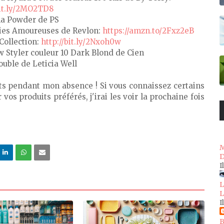
bit.ly/2MO2TD8
a Powder de PS
aies Amoureuses de Revlon:
https://amzn.to/2Fxz2eB
Collection:
http://bit.ly/2Nxoh0w
w Styler couleur 10 Dark Blond de Cien
uble de Leticia Well
s pendant mon absence ! Si vous connaissez certains
os produits préférés, j'irai les voir la prochaine fois
M
D
I
L
L
I
B