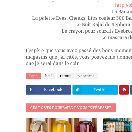
http://
La Banan
La palette Eyes, Cheeks, Lips couleur 300 B
Le Nuit Kajal de Sephora 
Le crayon pour sourcils Eyebro
Le mascara do
J'espère que vous avez passé des bons moment
magasins que j'ai cités, vous pouvez me donner v
que je serai dans le coin.
Tags
haul
retour
vacances
Facebook
Twitter
CES POSTS POURRAIENT VOUS INTÉRESSER