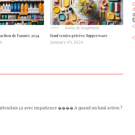
D
d
I
C
boites de rangement
action de l'année 2024
Haul ventes privées Tupperware
C
24
January 05, 2024
! J’attendais ça avec impatience ���� A quand un haul action ?