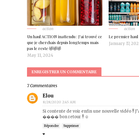
action
action
Un haul ACTION inattendu : J'ai trouvé ce
Le premier haul 
que je cherchais depuis longtemps mais
January 17, 20
pas le reste 🤣🤣🤣
May 11, 2024
ENREGISTRER UN COMMENTAIRE
7 Commentaires
Elou
8/28/2020 2:45 AM
Si contente de voir enfin une nouvelle vidéo !
���� bon retour !! ☺️
Répondre
Supprimer