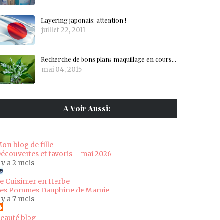
Layering japonais: attention !
juillet 22, 2011
Recherche de bons plans maquillage en cours...
mai 04, 2015
A Voir Aussi:
on blog de fille
écouvertes et favoris – mai 2026
l y a 2 mois
e Cuisinier en Herbe
es Pommes Dauphine de Mamie
l y a 7 mois
eauté blog