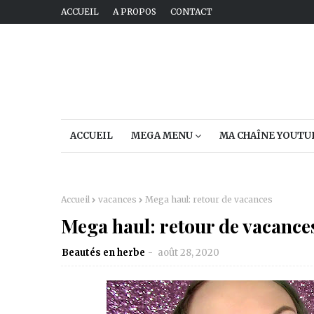
ACCUEIL
A PROPOS
CONTACT
ACCUEIL
MEGA MENU
MA CHAÎNE YOUTU
Accueil
vacances
Mega haul: retour de vacances
Mega haul: retour de vacance
Beautés en herbe
août 28, 2020