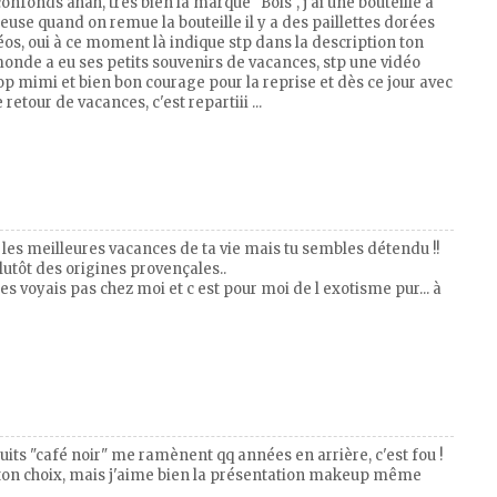
confonds ahah, très bien la marque "Bols", j'ai une bouteille à
seuse quand on remue la bouteille il y a des paillettes dorées
idéos, oui à ce moment là indique stp dans la description ton
e monde a eu ses petits souvenirs de vacances, stp une vidéo
trop mimi et bien bon courage pour la reprise et dès ce jour avec
etour de vacances, c'est repartiii ...
é les meilleures vacances de ta vie mais tu sembles détendu !!
plutôt des origines provençales..
les voyais pas chez moi et c est pour moi de l exotisme pur... à
uits "café noir" me ramènent qq années en arrière, c'est fou !
ait ton choix, mais j'aime bien la présentation makeup même