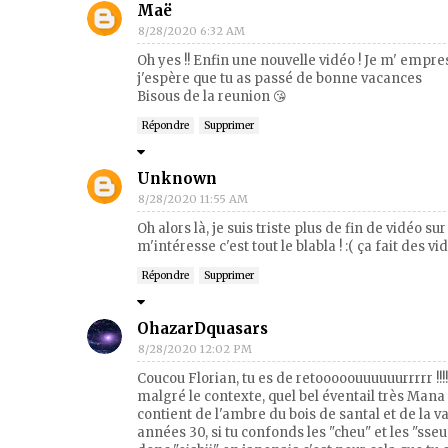
Maë
8/28/2020 6:32 AM
Oh yes !! Enfin une nouvelle vidéo ! Je m' empr
j'espère que tu as passé de bonne vacances
Bisous de la reunion 😘
Répondre
Supprimer
Unknown
8/28/2020 11:55 AM
Oh alors là, je suis triste plus de fin de vidéo 
m'intéresse c'est tout le blabla ! :( ça fait des v
Répondre
Supprimer
OhazarDquasars
8/28/2020 12:02 PM
Coucou Florian, tu es de retooooouuuuuurrrrr !
malgré le contexte, quel bel éventail très Ma
contient de l'ambre du bois de santal et de la v
années 30, si tu confonds les "cheu" et les "sseu