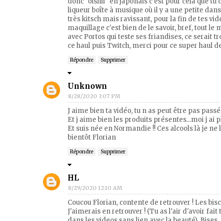
donc "oishii" en japonais c'est pour cela que tu 
liqueur boîte à musique où il y a une petite dan
très kitsch mais ravissant, pour la fin de tes v
maquillage c'est bien de le savoir, bref, tout l
avec Portos qui teste ses friandises, ce serait 
ce haul puis Twitch, merci pour ce super haul de r
Répondre
Supprimer
Unknown
8/28/2020 3:07 PM
J aime bien ta vidéo, tu n as peut être pas pass
Et j aime bien les produits présentes...moi j ai 
Et suis née en Normandie !! Ces alcools là je ne 
bientôt Florian
Répondre
Supprimer
HL
8/29/2020 12:10 AM
Coucou Florian, contente de retrouver ! Les bisc
J'aimerais en retrouver ! (Tu as l'air d'avoir f
dans les videos sans lien avec la beauté). Bises