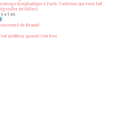
rainage lymphatique à Paris : l’adresse qui vous fait
égonfler (et kiffer)
l y a 1 an
oncentré de Beauté
'est meilleur quand c'est bon