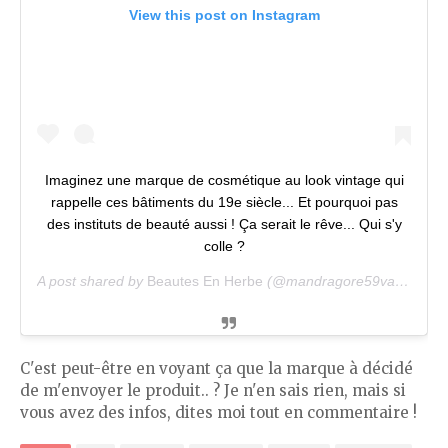
View this post on Instagram
Imaginez une marque de cosmétique au look vintage qui
rappelle ces bâtiments du 19e siècle... Et pourquoi pas
des instituts de beauté aussi ! Ça serait le rêve... Qui s'y
colle ?
A post shared by
Beautes En Herbe
(@mandragore59va) on
Aug
C'est peut-être en voyant ça que la marque à décidé
de m'envoyer le produit.. ? Je n'en sais rien, mais si
vous avez des infos, dites moi tout en commentaire !