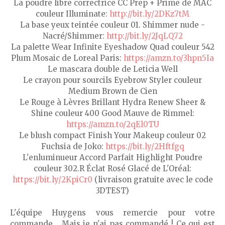
La poudre libre correctrice CC Prep + Prime de MAC
couleur Illuminate:
http://bit.ly/2DKz7tM
La base yeux teintée couleur 01. Shimmer nude -
Nacré/Shimmer:
http://bit.ly/2JqLQ72
La palette Wear Infinite Eyeshadow Quad couleur 542
Plum Mosaic de Loreal Paris:
https://amzn.to/3hpn5Ia
Le mascara double de Leticia Well
Le crayon pour sourcils Eyebrow Styler couleur
Medium Brown de Cien
Le Rouge à Lèvres Brillant Hydra Renew Sheer &
Shine couleur 400 Good Mauve de Rimmel:
https://amzn.to/2qEl0TU
Le blush compact Finish Your Makeup couleur 02
Fuchsia de Joko:
https://bit.ly/2Hftfgq
L'enluminueur Accord Parfait Highlight Poudre
couleur 302.R Éclat Rosé Glacé de L'Oréal:
https://bit.ly/2KpiCr0
(livraison gratuite avec le code
3DTEST)
L'équipe Huygens vous remercie pour votre
commande... Mais je n'ai pas commandé ! Ce qui est