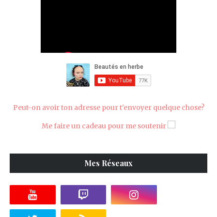
Peut-on avoir ton adresse pour t'envoyer quelque chose?
Me faire un cadeau pour me soutenir
Mes Réseaux