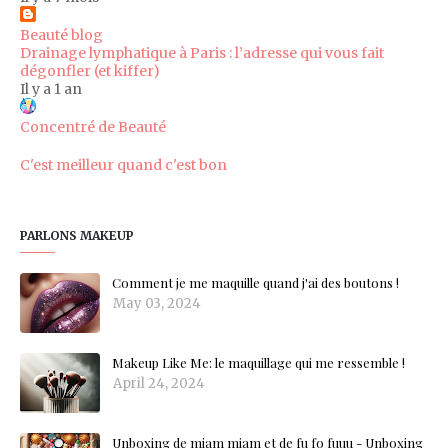
Beauté blog
Drainage lymphatique à Paris : l’adresse qui vous fait
dégonfler (et kiffer)
Il y a 1 an
Concentré de Beauté
C'est meilleur quand c'est bon
PARLONS MAKEUP
Comment je me maquille quand j'ai des boutons !
May 03, 2024
Makeup Like Me: le maquillage qui me ressemble !
April 24, 2024
Unboxing de miam miam et de fu fo fuuu - Unboxing