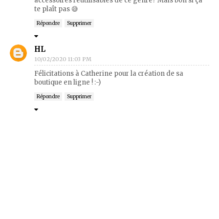
accessoires réutilisables de ce genre? Mais bon si ça
te plaît pas 😅
Répondre
Supprimer
HL
10/02/2020 11:03 PM
Félicitations à Catherine pour la création de sa
boutique en ligne ! :-)
Répondre
Supprimer