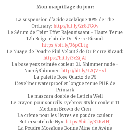
Mon maquillage du jour:
La suspension d'acide azelaïque 10% de The
Ordinary:
http://bit.ly/2r8TG0v
Le Sérum de Teint Effet Rajeunissant - Haute Tenue
12h Beige clair de Dr Pierre Ricaud:
https://bit.ly/36pCLtg
Le Nuage de Poudre Fini Velouté de Dr Pierre Ricaud:
https://bit.ly/3cZijAJ
La base yeux teintée couleur 01. Shimmer nude -
Nacré/Shimmer:
http://bit.ly/32QVHvl
La palette Rose Quartz de PS
L'eyeliner waterproof et longue tenue PHR de
Primark
Le mascara double de Leticia Well
Le crayon pour sourcils Eyebrow Styler couleur 11
Medium Brown de Cien
La crème pour les lèvres en poudre couleur
Butterscotch de Nyx:
https://bit.ly/32RvIHj
La Poudre Mosaïque Bonne Mine de Avène