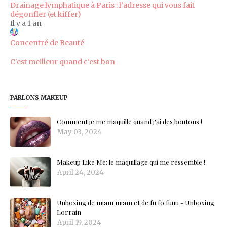
Drainage lymphatique à Paris : l’adresse qui vous fait
dégonfler (et kiffer)
Il y a 1 an
Concentré de Beauté
C'est meilleur quand c'est bon
PARLONS MAKEUP
Comment je me maquille quand j'ai des boutons !
May 03, 2024
Makeup Like Me: le maquillage qui me ressemble !
April 24, 2024
Unboxing de miam miam et de fu fo fuuu - Unboxing
Lorrain
April 19, 2024