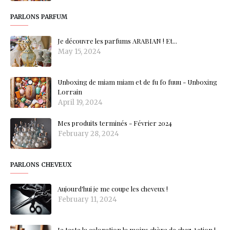
PARLONS PARFUM
Je découvre les parfums ARABIAN ! Et...
May 15, 2024
Unboxing de miam miam et de fu fo fuuu - Unboxing
Lorrain
April 19, 2024
Mes produits terminés - Février 2024
February 28, 2024
PARLONS CHEVEUX
Aujourd'hui je me coupe les cheveux !
February 11, 2024
Je teste la coloration la moins chère de chez Action !