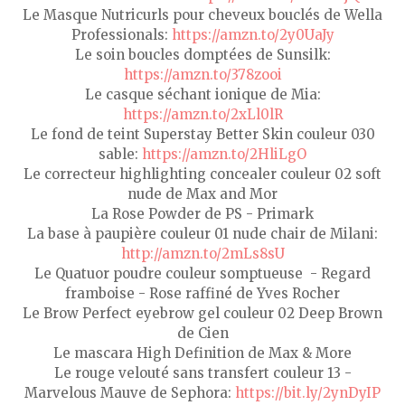
Le Masque Nutricurls pour cheveux bouclés de Wella
Professionals:
https://amzn.to/2y0UaJy
Le soin boucles domptées de Sunsilk:
https://amzn.to/378zooi
Le casque séchant ionique de Mia:
https://amzn.to/2xLl0lR
Le fond de teint Superstay Better Skin couleur 030
sable:
https://amzn.to/2HliLgO
Le correcteur highlighting concealer couleur 02 soft
nude de Max and Mor
La Rose Powder de PS - Primark
La base à paupière couleur 01 nude chair de Milani:
http://amzn.to/2mLs8sU
Le Quatuor poudre couleur somptueuse - Regard
framboise - Rose raffiné de Yves Rocher
Le Brow Perfect eyebrow gel couleur 02 Deep Brown
de Cien
Le mascara High Definition de Max & More
Le rouge velouté sans transfert couleur 13 -
Marvelous Mauve de Sephora:
https://bit.ly/2ynDyIP