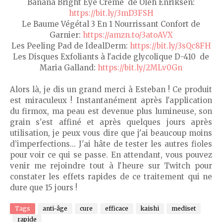
Banana Bright Eye Crème de Oleh Enriksen:
https://bit.ly/3mD3FSH
Le Baume Végétal 3 En 1 Nourrissant Confort de
Garnier:
https://amzn.to/3atoAVX
Les Peeling Pad de IdealDerm:
https://bit.ly/3sQc8FH
Les Disques Exfoliants à l'acide glycolique D-410 de
Maria Galland:
https://bit.ly/2MLv0Gn
Alors là, je dis un grand merci à Esteban ! Ce produit
est miraculeux ! Instantanément après l'application
du firmox, ma peau est devenue plus lumineuse, son
grain s'est affiné et après quelques jours après
utilisation, je peux vous dire que j'ai beaucoup moins
d’imperfections... J'ai hâte de tester les autres fioles
pour voir ce qui se passe. En attendant, vous pouvez
venir me rejoindre tout à l'heure sur Twitch pour
constater les effets rapides de ce traitement qui ne
dure que 15 jours !
Tags
anti-âge
cure
efficace
kaishi
mediset
rapide