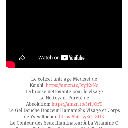
Le coffret anti-age Mediset de
Kaishi:
https://amzn.to/3rgKxNq
La brosse nettoyante pour le visage
Le Nettoyant Pureté de
Absolution:
https://amzn.to/3rhjQrT
Le Gel Douche Douceur Hamamélis Visage et Corps
de Yves Rocher:
https://bit.ly/3c5iZDK
Le Contour des Yeux Illuminateur À La Vitamine C