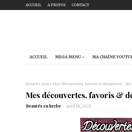
ACCUEIL
A PROPOS
CONTACT
ACCUEIL
MEGA MENU
MA CHAÎNE YOUTU
Accueil
soin
Mes découvertes, favoris & déceptions - Avri
Mes découvertes, favoris & dé
Beautés en herbe
avril 18, 2021