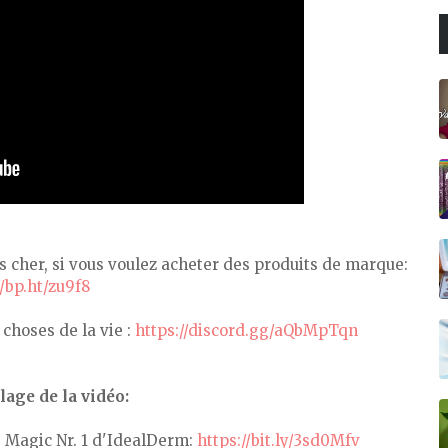
ns cher, si vous voulez acheter des produits de marque:
//bp.ht/zu9f8
choses de la vie :
https://discord.gg/aQbMpTqn
age de la vidéo:
Magic Nr. 1 d'IdealDerm:
https://bit.ly/3sd0Mfv