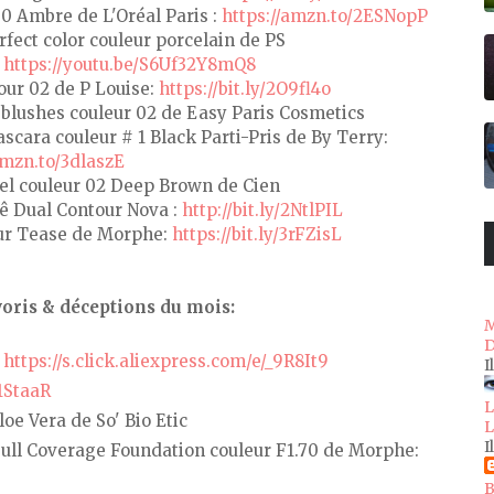
00 Ambre de L'Oréal Paris :
https://amzn.to/2ESNopP
rfect color couleur porcelain de PS
:
https://youtu.be/S6Uf32Y8mQ8
our 02 de P Louise:
https://bit.ly/2O9fl4o
2 blushes couleur 02 de Easy Paris Cosmetics
cara couleur # 1 Black Parti-Pris de By Terry:
amzn.to/3dlaszE
el couleur 02 Deep Brown de Cien
ê Dual Contour Nova :
http://bit.ly/2NtlPIL
eur Tease de Morphe:
https://bit.ly/3rFZisL
oris & déceptions du mois:
M
D
:
https://s.click.aliexpress.com/e/_9R8It9
I
31StaaR
L
e Vera de So' Bio Etic
L
I
Full Coverage Foundation couleur F1.70 de Morphe:
B