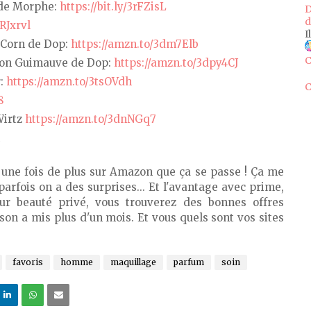
 de Morphe:
https://bit.ly/3rFZisL
D
d
RJxrvl
I
-Corn de Dop:
https://amzn.to/3dm7Elb
C
son Guimauve de Dop:
https://amzn.to/3dpy4CJ
r:
https://amzn.to/3tsOVdh
C
8
Wirtz
https://amzn.to/3dnNGq7
t une fois de plus sur Amazon que ça se passe ! Ça me
parfois on a des surprises... Et l'avantage avec prime,
ur beauté privé, vous trouverez des bonnes offres
ison a mis plus d'un mois. Et vous quels sont vos sites
favoris
homme
maquillage
parfum
soin