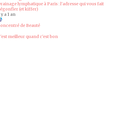
rainage lymphatique à Paris : l’adresse qui vous fait
égonfler (et kiffer)
l y a 1 an
oncentré de Beauté
'est meilleur quand c'est bon