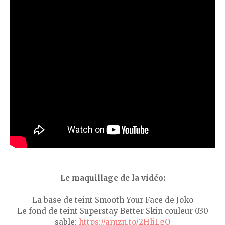
Le maquillage de la vidéo:
La base de teint Smooth Your Face de Joko
Le fond de teint Superstay Better Skin couleur 030
sable:
https://amzn.to/2HliLgO