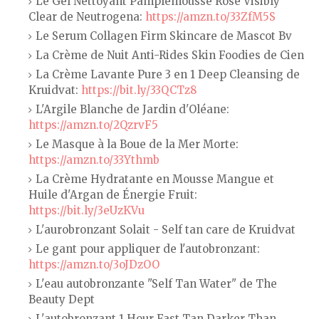
Le Gel Nettoyant Pamplemousse Rose Visibly
Clear de Neutrogena:
https://amzn.to/33ZfM5S
Le Serum Collagen Firm Skincare de Mascot Bv
La Crème de Nuit Anti-Rides Skin Foodies de Cien
La Crème Lavante Pure 3 en 1 Deep Cleansing de
Kruidvat:
https://bit.ly/33QCTz8
L'Argile Blanche de Jardin d'Oléane:
https://amzn.to/2QzrvF5
Le Masque à la Boue de la Mer Morte:
https://amzn.to/33Ythmb
La Crème Hydratante en Mousse Mangue et
Huile d'Argan de Énergie Fruit:
https://bit.ly/3eUzKVu
L'aurobronzant Solait - Self tan care de Kruidvat
Le gant pour appliquer de l'autobronzant:
https://amzn.to/3oJDzOO
L'eau autobronzante "Self Tan Water" de The
Beauty Dept
L'autobronzant 1 Hour Fast Tan Darker Than