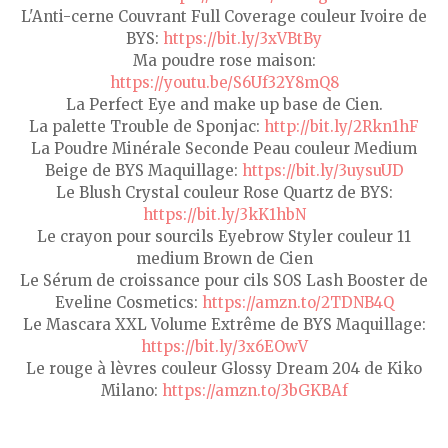
L'Anti-cerne Couvrant Full Coverage couleur Ivoire de
BYS:
https://bit.ly/3xVBtBy
Ma poudre rose maison:
https://youtu.be/S6Uf32Y8mQ8
La Perfect Eye and make up base de Cien.
La palette Trouble de Sponjac:
http://bit.ly/2Rkn1hF
La Poudre Minérale Seconde Peau couleur Medium
Beige de BYS Maquillage:
https://bit.ly/3uysuUD
Le Blush Crystal couleur Rose Quartz de BYS:
https://bit.ly/3kK1hbN
Le crayon pour sourcils Eyebrow Styler couleur 11
medium Brown de Cien
Le Sérum de croissance pour cils SOS Lash Booster de
Eveline Cosmetics:
https://amzn.to/2TDNB4Q
Le Mascara XXL Volume Extrême de BYS Maquillage:
https://bit.ly/3x6EOwV
Le rouge à lèvres couleur Glossy Dream 204 de Kiko
Milano:
https://amzn.to/3bGKBAf