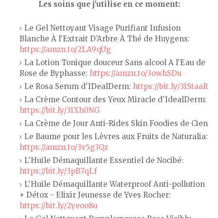
Les soins que j'utilise en ce moment:
Le Gel Nettoyant Visage Purifiant Infusion
Blanche À l'Extrait D’Arbre À Thé de Huygens:
https://amzn.to/2LA9qUg
La Lotion Tonique douceur Sans alcool A l'Eau de
Rose de Byphasse:
https://amzn.to/3owhSDu
Le Rosa Serum d'IDealDerm:
https://bit.ly/31StaaR
La Crème Contour des Yeux Miracle d'IdealDerm:
https://bit.ly/31Xh0NG
La Crème de Jour Anti-Rides Skin Foodies de Cien
Le Baume pour les Lèvres aux Fruits de Naturalia:
https://amzn.to/3v5g3Qz
L'Huile Démaquillante Essentiel de Nocibé:
https://bit.ly/3pB7qLf
L'Huile Démaquillante Waterproof Anti-pollution
+ Détox - Elixir Jeunesse de Yves Rocher:
https://bit.ly/2yeoo8u