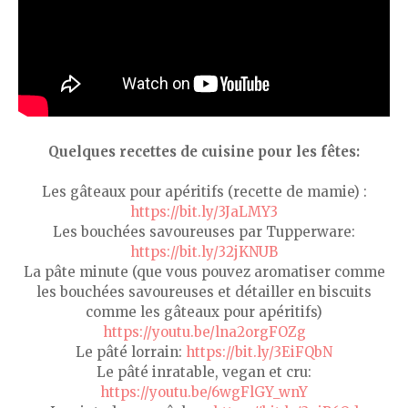
Quelques recettes de cuisine pour les fêtes:
Les gâteaux pour apéritifs (recette de mamie) :
https://bit.ly/3JaLMY3
Les bouchées savoureuses par Tupperware:
https://bit.ly/32jKNUB
La pâte minute (que vous pouvez aromatiser comme
les bouchées savoureuses et détailler en biscuits
comme les gâteaux pour apéritifs)
https://youtu.be/lna2orgFOZg
Le pâté lorrain:
https://bit.ly/3EiFQbN
Le pâté inratable, vegan et cru:
https://youtu.be/6wgFlGY_wnY