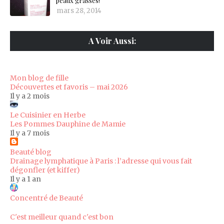
peaux grasses!
mars 28, 2014
A Voir Aussi:
Mon blog de fille
Découvertes et favoris – mai 2026
Il y a 2 mois
Le Cuisinier en Herbe
Les Pommes Dauphine de Mamie
Il y a 7 mois
Beauté blog
Drainage lymphatique à Paris : l’adresse qui vous fait
dégonfler (et kiffer)
Il y a 1 an
Concentré de Beauté
C'est meilleur quand c'est bon