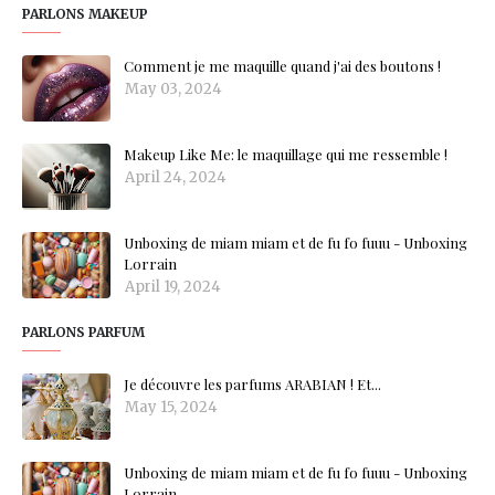
PARLONS MAKEUP
Comment je me maquille quand j'ai des boutons !
May 03, 2024
Makeup Like Me: le maquillage qui me ressemble !
April 24, 2024
Unboxing de miam miam et de fu fo fuuu - Unboxing
Lorrain
April 19, 2024
PARLONS PARFUM
Je découvre les parfums ARABIAN ! Et...
May 15, 2024
Unboxing de miam miam et de fu fo fuuu - Unboxing
Lorrain