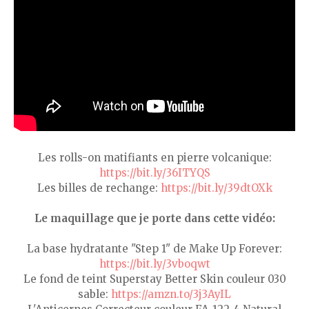
Les rolls-on matifiants en pierre volcanique:
https://bit.ly/36ITYQS
Les billes de rechange:
https://bit.ly/39dtOXk
Le maquillage que je porte dans cette vidéo:
La base hydratante "Step 1" de Make Up Forever:
https://bit.ly/3vboqwt
Le fond de teint Superstay Better Skin couleur 030
sable:
https://amzn.to/3j3AyIL