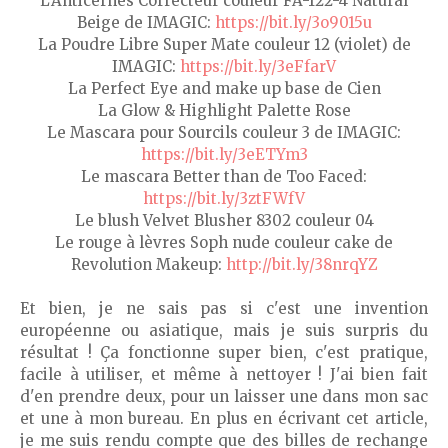
L'Anticernes Correcteur couleur FA-122-4 Natural
Beige de IMAGIC:
https://bit.ly/3o9015u
La Poudre Libre Super Mate couleur 12 (violet) de
IMAGIC:
https://bit.ly/3eFfarV
La Perfect Eye and make up base de Cien
La Glow & Highlight Palette Rose
Le Mascara pour Sourcils couleur 3 de IMAGIC:
https://bit.ly/3eETYm3
Le mascara Better than de Too Faced:
https://bit.ly/3ztFWfV
Le blush Velvet Blusher 8302 couleur 04
Le rouge à lèvres Soph nude couleur cake de
Revolution Makeup:
http://bit.ly/38nrqYZ
Et bien, je ne sais pas si c'est une invention
européenne ou asiatique, mais je suis surpris du
résultat ! Ça fonctionne super bien, c'est pratique,
facile à utiliser, et même à nettoyer ! J'ai bien fait
d'en prendre deux, pour un laisser une dans mon sac
et une à mon bureau. En plus en écrivant cet article,
je me suis rendu compte que des billes de rechange