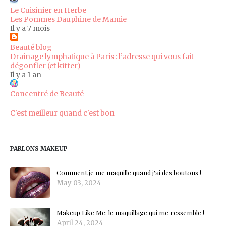
Le Cuisinier en Herbe
Les Pommes Dauphine de Mamie
Il y a 7 mois
Beauté blog
Drainage lymphatique à Paris : l’adresse qui vous fait
dégonfler (et kiffer)
Il y a 1 an
Concentré de Beauté
C'est meilleur quand c'est bon
PARLONS MAKEUP
Comment je me maquille quand j'ai des boutons !
May 03, 2024
Makeup Like Me: le maquillage qui me ressemble !
April 24, 2024