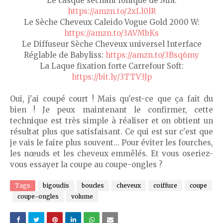
Le casque séchant ionique de Mia:
https://amzn.to/2xLl0lR
Le Sèche Cheveux Caleido Vogue Gold 2000 W:
https://amzn.to/3AVMbKs
Le Diffuseur Sèche Cheveux universel Interface
Réglable de Babyliss:
https://amzn.to/3Bsq6my
La Laque fixation forte Carrefour Soft:
https://bit.ly/3TTV3Jp
Oui, j'ai coupé court ! Mais qu'est-ce que ça fait du
bien ! Je peux maintenant le confirmer, cette
technique est très simple à réaliser et on obtient un
résultat plus que satisfaisant. Ce qui est sur c'est que
je vais le faire plus souvent... Pour éviter les fourches,
les nœuds et les cheveux emmêlés. Et vous oseriez-
vous essayer la coupe au coupe-ongles ?
Tags
bigoudis
boucles
cheveux
coiffure
coupe
coupe-ongles
volume