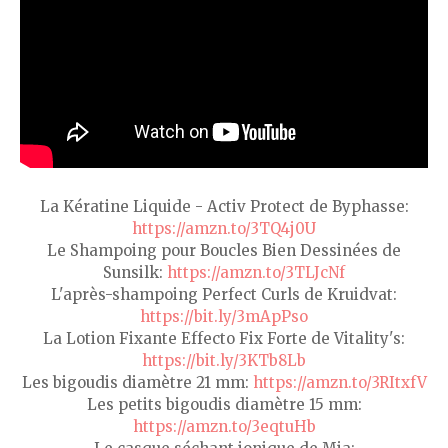
La Kératine Liquide - Activ Protect de Byphasse:
https://amzn.to/3TQ4j0U
Le Shampoing pour Boucles Bien Dessinées de
Sunsilk:
https://amzn.to/3TLJcNf
L'après-shampoing Perfect Curls de Kruidvat:
https://bit.ly/3mApPso
La Lotion Fixante Effecto Fix Forte de Vitality's:
https://bit.ly/3KTb8Lb
Les bigoudis diamètre 21 mm:
https://amzn.to/3RItxfV
Les petits bigoudis diamètre 15 mm:
https://amzn.to/3eqtuHb