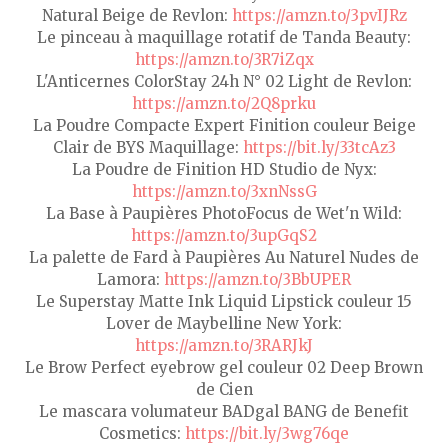
Natural Beige de Revlon:
https://amzn.to/3pvIJRz
Le pinceau à maquillage rotatif de Tanda Beauty:
https://amzn.to/3R7iZqx
L'Anticernes ColorStay 24h N° 02 Light de Revlon:
https://amzn.to/2Q8prku
La Poudre Compacte Expert Finition couleur Beige
Clair de BYS Maquillage:
https://bit.ly/33tcAz3
La Poudre de Finition HD Studio de Nyx:
https://amzn.to/3xnNssG
La Base à Paupières PhotoFocus de Wet'n Wild:
https://amzn.to/3upGqS2
La palette de Fard à Paupières Au Naturel Nudes de
Lamora:
https://amzn.to/3BbUPER
Le Superstay Matte Ink Liquid Lipstick couleur 15
Lover de Maybelline New York:
https://amzn.to/3RARJkJ
Le Brow Perfect eyebrow gel couleur 02 Deep Brown
de Cien
Le mascara volumateur BADgal BANG de Benefit
Cosmetics:
https://bit.ly/3wg76qe