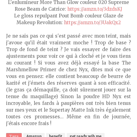
L'enlumineur More Than Glow couleur 020 Supreme
Rose Beam de Catrice:
https://amzn.to/3dzdsKJ
Le gloss repulpant Pout Bomb couleur Glaze de
Makeup Revolution:
https://amzn.to/3UakQx2
Je ne sais pas ce qui s'est passé avec mon teint, mais
j'avoue qu'il était vraiment moche ! Trop de base ?
Trop de fond de teint ? Je vais essayer de faire des
ajustements pour voir ce qui à cloché et je vous tiens
au courant ! Si vous avez déjà essayé la base The
Marshmellow Primer de chez Nyx, dites moi ce que
vous en pensez: elle contient beaucoup de beurre de
karité et j'émets des réserves quant à son efficacité.
(le gras ça démaquille, ça doit sûrement jouer sur la
tenue du maquillage) Sinon la poudre HD Nyx est
incroyable, les fards à paupières ont très bien tenus
sur mes yeux et le Supertay Matte Ink très également
toutes ces promesses... Même en fin de journée,
j'étais encore frais !
Tags
Amazon
benefit
get ready wih me