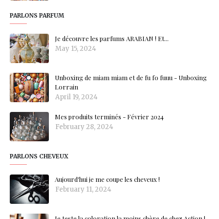
PARLONS PARFUM
Je découvre les parfums ARABIAN ! Et...
May 15, 2024
Unboxing de miam miam et de fu fo fuuu - Unboxing
Lorrain
April 19, 2024
Mes produits terminés - Février 2024
February 28, 2024
PARLONS CHEVEUX
Aujourd'hui je me coupe les cheveux !
February 11, 2024
Je teste la coloration la moins chère de chez Action !