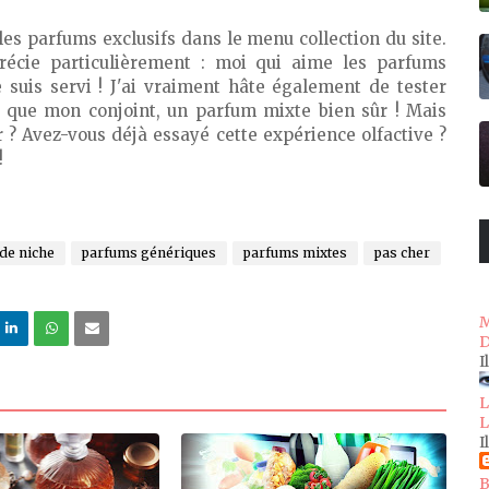
les parfums exclusifs dans le menu collection du site.
précie particulièrement : moi qui aime les parfums
je suis servi ! J'ai vraiment hâte également de tester
 que mon conjoint, un parfum mixte bien sûr ! Mais
 ? Avez-vous déjà essayé cette expérience olfactive ?
!
de niche
parfums génériques
parfums mixtes
pas cher
M
D
I
L
L
I
B