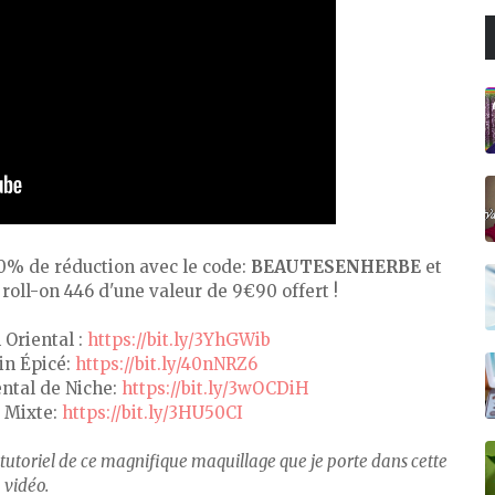
% de réduction avec le code:
BEAUTESENHERBE
et
oll-on 446 d'une valeur de 9€90 offert !
Oriental :
https://bit.ly/3YhGWib
in Épicé:
https://bit.ly/40nNRZ6
ntal de Niche:
https://bit.ly/3wOCDiH
é Mixte:
https://bit.ly/3HU50CI
tutoriel de ce magnifique maquillage que je porte dans cette
vidéo.