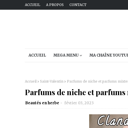
ACCUEIL
A PROPOS
CONTACT
ACCUEIL
MEGA MENU
MA CHAÎNE YOUTU
Accueil
Saint-Valentin
Parfums de niche et parfums mixtes
Parfums de niche et parfums m
Beautés en herbe
février 03, 2023