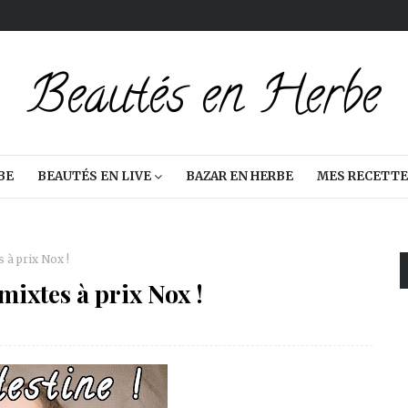
BE
BEAUTÉS EN LIVE
BAZAR EN HERBE
MES RECETTE
 à prix Nox !
ixtes à prix Nox !