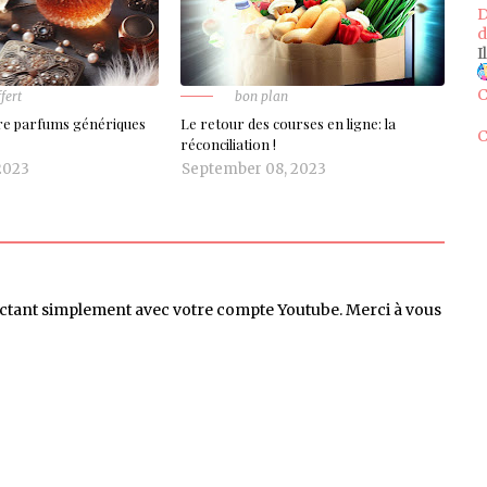
D
d
I
C
fert
bon plan
fre parfums génériques
Le retour des courses en ligne: la
C
réconciliation !
2023
September 08, 2023
ctant simplement avec votre compte Youtube. Merci à vous