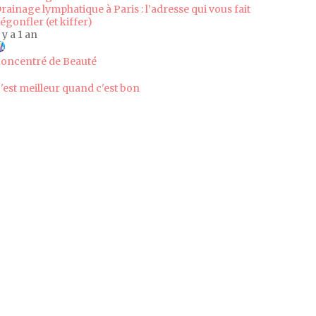
rainage lymphatique à Paris : l’adresse qui vous fait
égonfler (et kiffer)
l y a 1 an
oncentré de Beauté
'est meilleur quand c'est bon