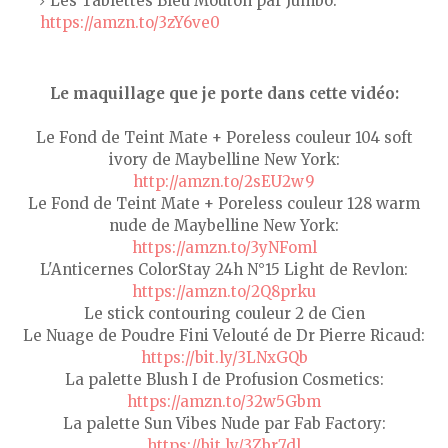
Les Tablettes Bleu Mouton par Jumbo:
https://amzn.to/3zY6ve0
Le maquillage que je porte dans cette vidéo:
Le Fond de Teint Mate + Poreless couleur 104 soft
ivory de Maybelline New York:
http://amzn.to/2sEU2w9
Le Fond de Teint Mate + Poreless couleur 128 warm
nude de Maybelline New York:
https://amzn.to/3yNFoml
L'Anticernes ColorStay 24h N°15 Light de Revlon:
https://amzn.to/2Q8prku
Le stick contouring couleur 2 de Cien
Le Nuage de Poudre Fini Velouté de Dr Pierre Ricaud:
https://bit.ly/3LNxGQb
La palette Blush I de Profusion Cosmetics:
https://amzn.to/32w5Gbm
La palette Sun Vibes Nude par Fab Factory:
https://bit.ly/3Zbr7dl