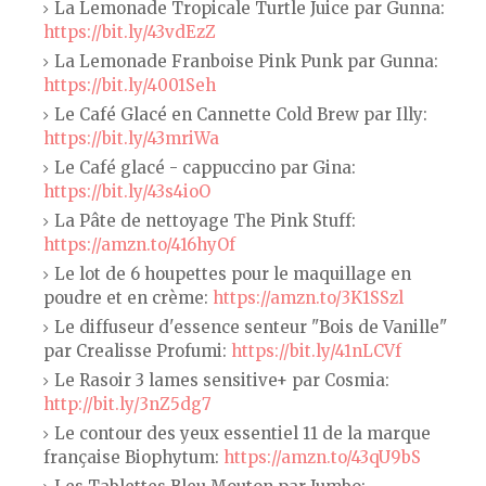
La Lemonade Tropicale Turtle Juice par Gunna:
https://bit.ly/43vdEzZ
La Lemonade Franboise Pink Punk par Gunna:
https://bit.ly/4001Seh
Le Café Glacé en Cannette Cold Brew par Illy:
https://bit.ly/43mriWa
Le Café glacé - cappuccino par Gina:
https://bit.ly/43s4ioO
La Pâte de nettoyage The Pink Stuff:
https://amzn.to/416hyOf
Le lot de 6 houpettes pour le maquillage en
poudre et en crème:
https://amzn.to/3K1SSzl
Le diffuseur d'essence senteur "Bois de Vanille"
par Crealisse Profumi:
https://bit.ly/41nLCVf
Le Rasoir 3 lames sensitive+ par Cosmia:
http://bit.ly/3nZ5dg7
Le contour des yeux essentiel 11 de la marque
française Biophytum:
https://amzn.to/43qU9bS