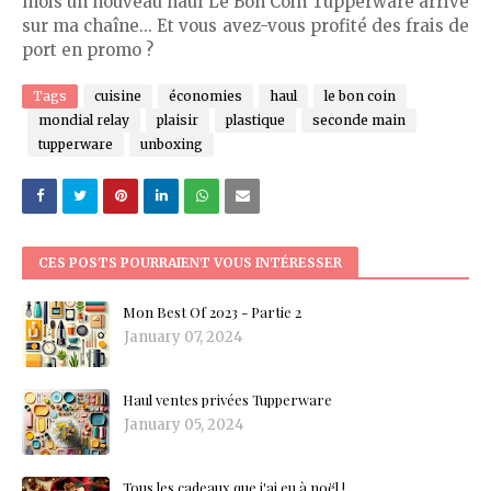
mois un nouveau haul Le Bon Coin Tupperware arrive
sur ma chaîne... Et vous avez-vous profité des frais de
port en promo ?
Tags
cuisine
économies
haul
le bon coin
mondial relay
plaisir
plastique
seconde main
tupperware
unboxing
CES POSTS POURRAIENT VOUS INTÉRESSER
Mon Best Of 2023 - Partie 2
January 07, 2024
Haul ventes privées Tupperware
January 05, 2024
Tous les cadeaux que j'ai eu à noël !