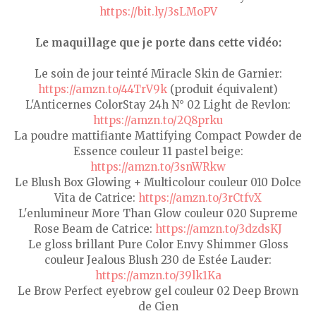
https://bit.ly/3sLMoPV
Le maquillage que je porte dans cette vidéo:
Le soin de jour teinté Miracle Skin de Garnier:
https://amzn.to/44TrV9k
(produit équivalent)
L'Anticernes ColorStay 24h N° 02 Light de Revlon:
https://amzn.to/2Q8prku
La poudre mattifiante Mattifying Compact Powder de
Essence couleur 11 pastel beige:
https://amzn.to/3snWRkw
Le Blush Box Glowing + Multicolour couleur 010 Dolce
Vita de Catrice:
https://amzn.to/3rCtfvX
L'enlumineur More Than Glow couleur 020 Supreme
Rose Beam de Catrice:
https://amzn.to/3dzdsKJ
Le gloss brillant Pure Color Envy Shimmer Gloss
couleur Jealous Blush 230 de Estée Lauder:
https://amzn.to/39lk1Ka
Le Brow Perfect eyebrow gel couleur 02 Deep Brown
de Cien