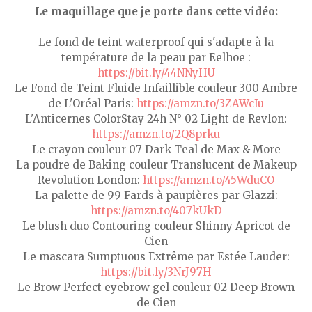
Le maquillage que je porte dans cette vidéo:
Le fond de teint waterproof qui s'adapte à la
température de la peau par Eelhoe :
https://bit.ly/44NNyHU
Le Fond de Teint Fluide Infaillible couleur 300 Ambre
de L'Oréal Paris:
https://amzn.to/3ZAWcIu
L'Anticernes ColorStay 24h N° 02 Light de Revlon:
https://amzn.to/2Q8prku
Le crayon couleur 07 Dark Teal de Max & More
La poudre de Baking couleur Translucent de Makeup
Revolution London:
https://amzn.to/45WduCO
La palette de 99 Fards à paupières par Glazzi:
https://amzn.to/407kUkD
Le blush duo Contouring couleur Shinny Apricot de
Cien
Le mascara Sumptuous Extrême par Estée Lauder:
https://bit.ly/3NrJ97H
Le Brow Perfect eyebrow gel couleur 02 Deep Brown
de Cien