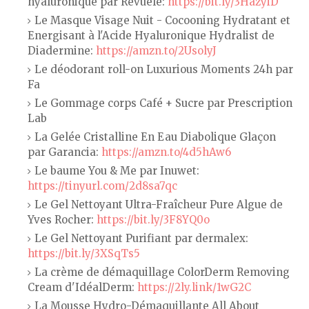
hyaluronique par Revuele:
https://bit.ly/3HazyiD
Le Masque Visage Nuit - Cocooning Hydratant et
Energisant à l'Acide Hyaluronique Hydralist de
Diadermine:
https://amzn.to/2UsolyJ
Le déodorant roll-on Luxurious Moments 24h par
Fa
Le Gommage corps Café + Sucre par Prescription
Lab
La Gelée Cristalline En Eau Diabolique Glaçon
par Garancia:
https://amzn.to/4d5hAw6
Le baume You & Me par Inuwet:
https://tinyurl.com/2d8sa7qc
Le Gel Nettoyant Ultra-Fraîcheur Pure Algue de
Yves Rocher:
https://bit.ly/3F8YQ0o
Le Gel Nettoyant Purifiant par dermalex:
https://bit.ly/3XSqTs5
La crème de démaquillage ColorDerm Removing
Cream d'IdéalDerm:
https://2ly.link/1wG2C
La Mousse Hydro-Démaquillante All About