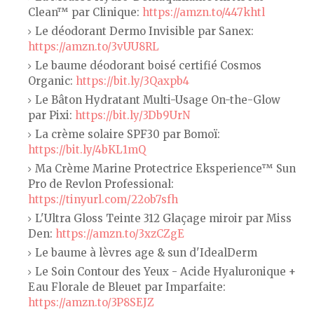
Clean™ par Clinique:
https://amzn.to/447khtl
Le déodorant Dermo Invisible par Sanex:
https://amzn.to/3vUU8RL
Le baume déodorant boisé certifié Cosmos
Organic:
https://bit.ly/3Qaxpb4
Le Bâton Hydratant Multi-Usage On-the-Glow
par Pixi:
https://bit.ly/3Db9UrN
La crème solaire SPF30 par Bomoï:
https://bit.ly/4bKL1mQ
Ma Crème Marine Protectrice Eksperience™ Sun
Pro de Revlon Professional:
https://tinyurl.com/22ob7sfh
L'Ultra Gloss Teinte 312 Glaçage miroir par Miss
Den:
https://amzn.to/3xzCZgE
Le baume à lèvres age & sun d'IdealDerm
Le Soin Contour des Yeux - Acide Hyaluronique +
Eau Florale de Bleuet par Imparfaite:
https://amzn.to/3P8SEJZ