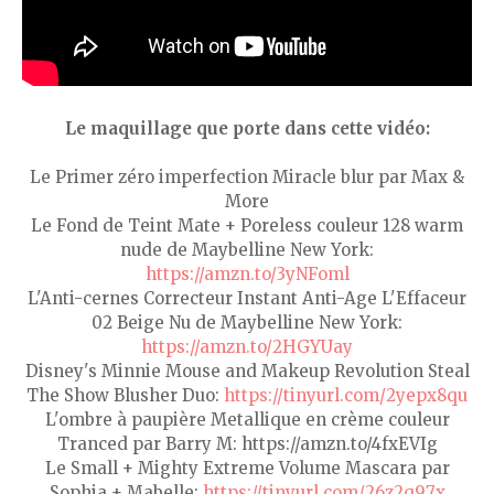
Le maquillage que porte dans cette vidéo:
Le Primer zéro imperfection Miracle blur par Max &
More
Le Fond de Teint Mate + Poreless couleur 128 warm
nude de Maybelline New York:
https://amzn.to/3yNFoml
L'Anti-cernes Correcteur Instant Anti-Age L'Effaceur
02 Beige Nu de Maybelline New York:
https://amzn.to/2HGYUay
Disney's Minnie Mouse and Makeup Revolution Steal
The Show Blusher Duo:
https://tinyurl.com/2yepx8qu
L'ombre à paupière Metallique en crème couleur
Tranced par Barry M: https://amzn.to/4fxEVIg
Le Small + Mighty Extreme Volume Mascara par
Sophia + Mabelle:
https://tinyurl.com/26z2q97x