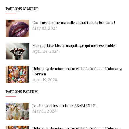
PARLONS MAKEUP
Comment je me maquille quand j'ai des boutons !
May 03, 2024
Makeup Like Me: le maquillage qui me ressemble !
April 24, 2024
Unboxing de miam miam et de fu fo fuuu - Unboxing
Lorrain
April 19, 2024
PARLONS PARFUM
Je découvre les parfums ARABIAN ! Et...
May 15, 2024
Unboxing de miam miam et de fu fo fuuu - Unboxing