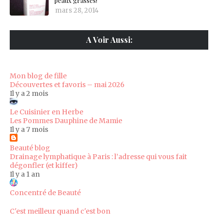
peaux grasses!
mars 28, 2014
A Voir Aussi:
Mon blog de fille
Découvertes et favoris – mai 2026
Il y a 2 mois
Le Cuisinier en Herbe
Les Pommes Dauphine de Mamie
Il y a 7 mois
Beauté blog
Drainage lymphatique à Paris : l’adresse qui vous fait
dégonfler (et kiffer)
Il y a 1 an
Concentré de Beauté
C'est meilleur quand c'est bon