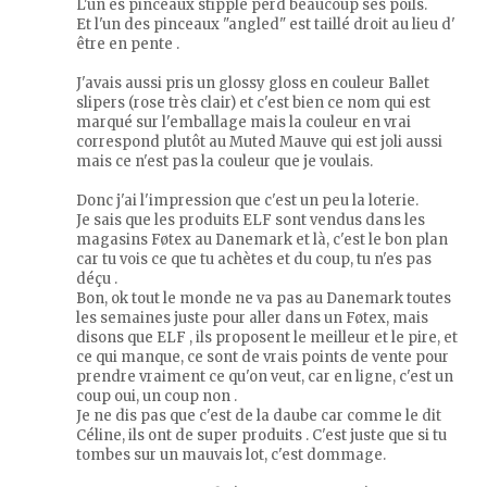
L'un es pinceaux stipple perd beaucoup ses poils.
Et l'un des pinceaux "angled" est taillé droit au lieu d'
être en pente .
J'avais aussi pris un glossy gloss en couleur Ballet
slipers (rose très clair) et c'est bien ce nom qui est
marqué sur l'emballage mais la couleur en vrai
correspond plutôt au Muted Mauve qui est joli aussi
mais ce n'est pas la couleur que je voulais.
Donc j'ai l'impression que c'est un peu la loterie.
Je sais que les produits ELF sont vendus dans les
magasins Føtex au Danemark et là, c'est le bon plan
car tu vois ce que tu achètes et du coup, tu n'es pas
déçu .
Bon, ok tout le monde ne va pas au Danemark toutes
les semaines juste pour aller dans un Føtex, mais
disons que ELF , ils proposent le meilleur et le pire, et
ce qui manque, ce sont de vrais points de vente pour
prendre vraiment ce qu'on veut, car en ligne, c'est un
coup oui, un coup non .
Je ne dis pas que c'est de la daube car comme le dit
Céline, ils ont de super produits . C'est juste que si tu
tombes sur un mauvais lot, c'est dommage.