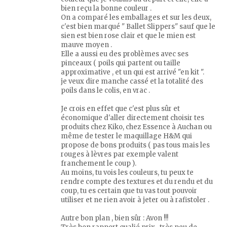
bien reçu la bonne couleur .
On a comparé les emballages et sur les deux,
c'est bien marqué " Ballet Slippers" sauf que le
sien est bien rose clair et que le mien est
mauve moyen .
Elle a aussi eu des problèmes avec ses
pinceaux ( poils qui partent ou taille
approximative , et un qui est arrivé "en kit ".
je veux dire manche cassé et la totalité des
poils dans le colis, en vrac .
Je crois en effet que c'est plus sûr et
économique d'aller directement choisir tes
produits chez Kiko, chez Essence à Auchan ou
même de tester le maquillage H&M qui
propose de bons produits ( pas tous mais les
rouges à lèvres par exemple valent
franchement le coup ).
Au moins, tu vois les couleurs, tu peux te
rendre compte des textures et du rendu et du
coup, tu es certain que tu vas tout pouvoir
utiliser et ne rien avoir à jeter ou à rafistoler .
Autre bon plan , bien sûr : Avon !!!