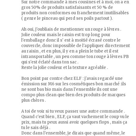
Sur notre commande à mes cousines et à moi, on a en
gros 50% de produits satisfaisants et 50 % de
produits non conformes ou franchement inutilisables
( genre le pinceau qui perd ses poils partout ).
Ah oui, j'oubliais de mentionner un rouge à lèvres .
Jolie couleur mais le raisin est trop long pour
l'emballage donc il s' est à moitié écrasé contre le
couvercle, donc impossible de l'appliquer directement
au raisin , et en plus, il y en a plein le tube et il est
intransportable , un peu comme ton rouge à lèvres PB
qui s'est éclaté dans ton sac .
Reste la jolie couleur et la texture agréable .
Bon point par contre chez ELF : j'avais regardé une
émission sur M6 sur les cosmétiques bon marché :ils
ne sont bas bio mais dans l'ensemble ils ont une
compo plus clean que bien des produits de marques
plus chères .
A toi de voir si tu veux passer une autre commande .
Quand c'est bien , ELF, ça vaut vachement le coup vu le
prix, mais tu peux aussi avoir quelques flops , mais ça
tu le sais déjà .
Donc dans l'ensemble, je dirais que quand même, le