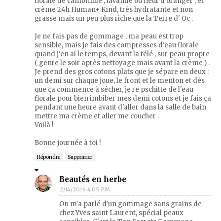
florale de camomille , lavande ou fleur d'oranger , et
crème 24h Human+ Kind, très hydratante et non
grasse mais un peu plus riche que la Terre d' Oc .
Je ne fais pas de gommage , ma peau est trop
sensible, mais je fais des compresses d'eau florale
quand j'en ai le temps, devant la télé , sur peau propre
( genre le soir après nettoyage mais avant la crème ) .
Je prend des gros cotons plats que je sépare en deux :
un demi sur chaque joue, le front et le menton et dès
que ça commence à sécher, je re pschitte de l'eau
florale pour bien imbiber mes demi cotons et je fais ça
pendant une heure avant d'aller dans la salle de bain
mettre ma crème et aller me coucher .
Voilà !
Bonne journée à toi !
Répondre
Supprimer
Beautés en herbe
2/14/2016 4:05 PM
On m'a parlé d'un gommage sans grains de
chez Yves saint Laurent, spécial peaux