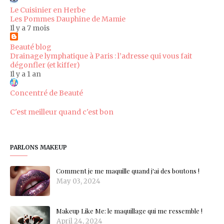
Le Cuisinier en Herbe
Les Pommes Dauphine de Mamie
Il y a 7 mois
Beauté blog
Drainage lymphatique à Paris : l’adresse qui vous fait
dégonfler (et kiffer)
Il y a 1 an
Concentré de Beauté
C'est meilleur quand c'est bon
PARLONS MAKEUP
Comment je me maquille quand j'ai des boutons !
May 03, 2024
Makeup Like Me: le maquillage qui me ressemble !
April 24, 2024