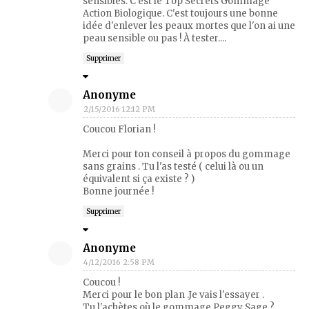
sensibles. C'est le Top Secrets Gommage
Action Biologique. C'est toujours une bonne
idée d'enlever les peaux mortes que l'on ai une
peau sensible ou pas ! À tester....
Supprimer
Anonyme
2/15/2016 12:12 PM
Coucou Florian !
Merci pour ton conseil à propos du gommage
sans grains . Tu l'as testé ( celui là ou un
équivalent si ça existe ? )
Bonne journée !
Supprimer
Anonyme
4/12/2016 2:58 PM
Coucou !
Merci pour le bon plan .Je vais l'essayer .
Tu l'achètes où le gommage Peggy Sage ?