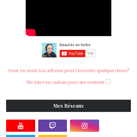
Peut-on avoir ton adresse pour t'envoyer quelque chose?
Me faire un cadeau pour me soutenir
Mes Réseaux