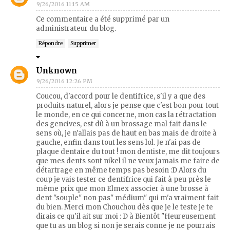
9/26/2016 11:15 AM
Ce commentaire a été supprimé par un
administrateur du blog.
Répondre
Supprimer
Unknown
9/26/2016 12:26 PM
Coucou, d'accord pour le dentifrice, s'il y a que des
produits naturel, alors je pense que c'est bon pour tout
le monde, en ce qui concerne, mon cas la rétractation
des gencives, est dû à un brossage mal fait dans le
sens où, je n'allais pas de haut en bas mais de droite à
gauche, enfin dans tout les sens lol. Je n'ai pas de
plaque dentaire du tout ! mon dentiste, me dit toujours
que mes dents sont nikel il ne veux jamais me faire de
détartrage en même temps pas besoin :D Alors du
coup je vais tester ce dentifrice qui fait à peu près le
même prix que mon Elmex associer à une brosse à
dent "souple" non pas" médium" qui m'a vraiment fait
du bien. Merci mon Chouchou dès que je le teste je te
dirais ce qu'il ait sur moi : D à Bientôt "Heureusement
que tu as un blog si non je serais conne je ne pourrais